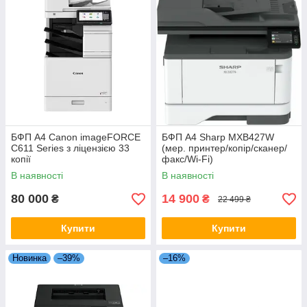
БФП А4 Canon imageFORCE
БФП А4 Sharp MXB427W
C611 Series з ліцензією 33
(мер. принтер/копір/сканер/
копії
факс/Wi-Fi)
В наявності
В наявності
80 000
14 900
₴
₴
22 499 ₴
Купити
Купити
Новинка
–39%
–16%