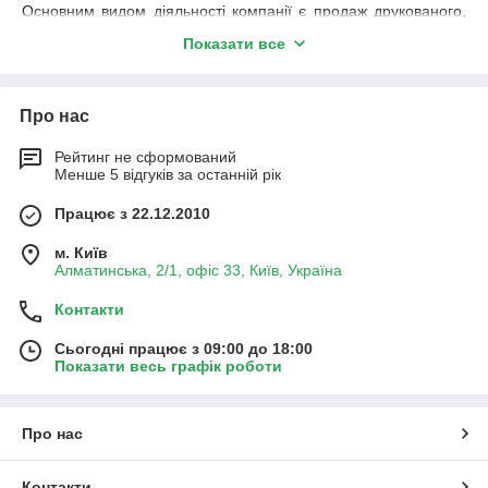
Основним видом діяльності компанії є продаж друкованого,
післядрукарського і презентаційного устаткування для офісів і
Показати все
копіювальних центрів.
Спектр обладнання, пропонований нашою компанією,
включає наступні категорії товарів:
Про нас
монохромні і повнокольорові БФП
Konica
Minolta
,
Canon
,
Kyocera
,
Ricoh
Рейтинг не сформований
Менше 5 відгуків за останній рік
монохромні і повнокольорові лазерні
принтери
Konica
Minolta
,
Canon
,
Kyocera
,
Ricoh
Працює з 22.12.2010
широкоформатні лазерні копіювальні апарати
формату А0
KIP
,
Ricoh
м. Київ
Алматинська, 2/1, офіс 33, Київ, Україна
широкоформатні струменеві плотери
Canon
Контакти
цифрові дуплікатори Riso
, Ricoh
знищувачі документів з поздовжньою різкою і з
Сьогодні працює з 09:00 до 18:00
поздовжньо-поперечною різкою
Показати весь графік роботи
клейові машини
ручні і електричні гільйотини
Про нас
шабельні і роликові різаки
термопалітурне обладнання
Контакти