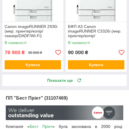
Canon imageRUNNER 2930i
БФП А3 Canon
(мер. принтер/копір/
imageRUNNER C3326i (мер.
сканер/DADF/Wi-Fi)
принтер/копір/
сканер/ARDF/Wi-Fi)
В наявності
В наявності
78 900
90 000
₴
₴
90 000 ₴
Купити
Купити
Показати ще
ПП "Бест Прінт" (31107469)
Компанія «
Бест Прінт
» була заснована в 2000 році.