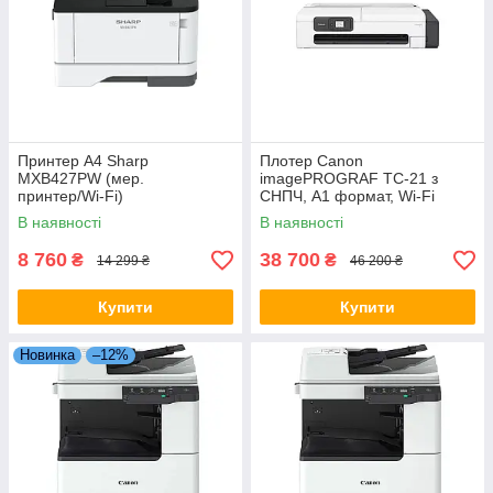
Принтер А4 Sharp
Плотер Canon
MXB427PW (мер.
imagePROGRAF TC-21 з
принтер/Wi-Fi)
СНПЧ, A1 формат, Wi-Fi
В наявності
В наявності
8 760
38 700
₴
₴
14 299 ₴
46 200 ₴
Купити
Купити
Новинка
–12%