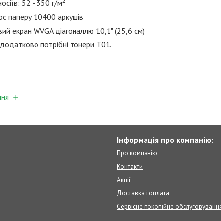
осіїв: 52 - 350 г/м²
рс паперу 10400 аркушів
ий екран WVGA діагоналлю 10,1" (25,6 см)
 додатково потрібні тонери T01.
ння
Інформація про компанію:
Про компанію
Контакти
Акції
Доставка і оплата
Сервісне покопійне обслуговуванн