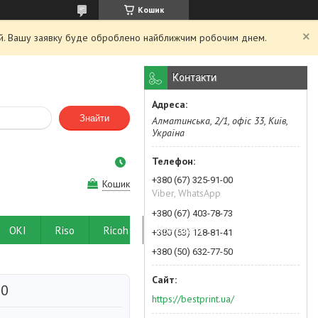
Кошик
ний. Вашу заявку буде оброблено найближчим робочим днем.
Контакти
Знайти
Алматинська, 2/1, офіс 33, Київ,
Україна
+380 (67) 325-91-00
Кошик
Viber, WhatsApp
+380 (67) 403-78-73
OKI
Riso
Ricoh
Контакти
+380 (63) 128-81-41
+380 (50) 632-77-50
00
https://bestprint.ua/