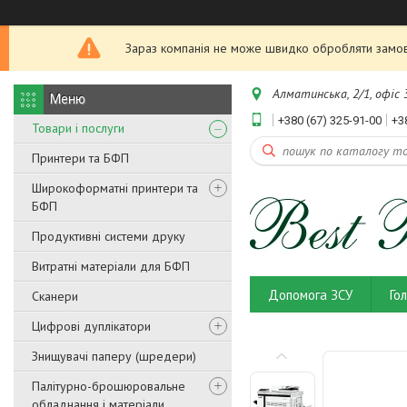
Зараз компанія не може швидко обробляти замовл
Алматинська, 2/1, офіс 3
+380 (67) 325-91-00
+3
Товари і послуги
Принтери та БФП
Широкоформатні принтери та
БФП
Продуктивні системи друку
Витратні матеріали для БФП
Допомога ЗСУ
Го
Сканери
Цифрові дуплікатори
Знищувачі паперу (шредери)
Палітурно-брошюровальне
обладнання і матеріали