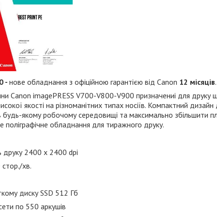
0
-
нове обладнання з офіційною гарантією від Canon
12 місяців
.
ини Canon
imagePRESS V700-V800-V900
призначениі для друку 
високої якості на різноманітних типах носіїв. Компактний дизайн
в будь-якому робочому середовищі та максимально збільшити 
не поліграфічне обладнання для тиражного друку.
ь друку 2400 x 2400 dpi
 стор./хв.
ткому диску SSD 512 Гб
сети по 550 аркушів