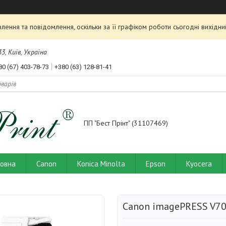
ення та повідомлення, оскільки за її графіком роботи сьогодні вихід
3, Київ, Україна
80 (67) 403-78-73
+380 (63) 128-81-41
ПП "Бест Прінт" (31107469)
ловна
Canon
Konica Minolta
Epson
Kyocera
Canon imagePRESS V7