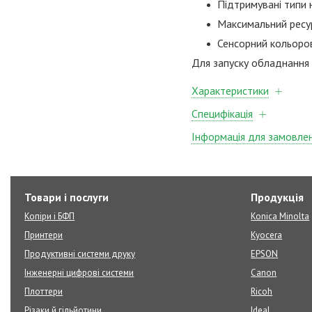
Підтримувані типи н
Максимальний ресу
Сенсорний кольоров
Для запуску обладнання
Характеристики
Специфікація
Інформація для замовле
Товари і послуги
Продукція
Копіри і БФП
Konica Minolta
Принтери
Kyocera
Продуктивні системи друку
EPSON
Інженерні цифрові системи
Canon
Плоттери
Ricoh
Різаки й гільйотини
Ideal