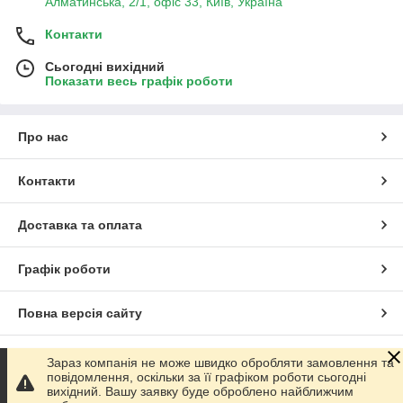
Алматинська, 2/1, офіс 33, Київ, Україна
Контакти
Сьогодні вихідний
Показати весь графік роботи
Про нас
Контакти
Доставка та оплата
Графік роботи
Повна версія сайту
Сайт створено на маркетплейсі
Prom.ua
Зараз компанія не може швидко обробляти замовлення та
повідомлення, оскільки за її графіком роботи сьогодні
вихідний. Вашу заявку буде оброблено найближчим
Політика конфіденційності