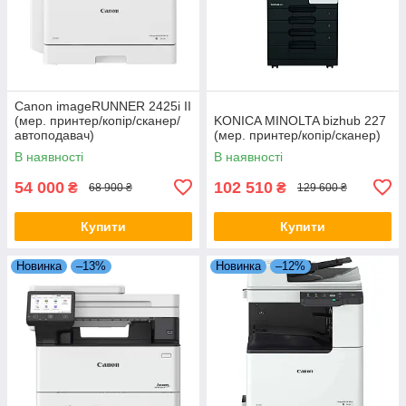
Canon imageRUNNER 2425i II
(мер. принтер/копір/сканер/
KONICA MINOLTA bizhub 227
автоподавач)
(мер. принтер/копір/сканер)
В наявності
В наявності
54 000
102 510
₴
₴
68 900 ₴
129 600 ₴
Купити
Купити
Новинка
–13%
Новинка
–12%