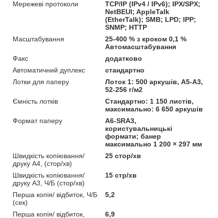
Мережеві протоколи
TCP/IP (IPv4 / IPv6); IPX/SPX;
NetBEUI; AppleTalk
(EtherTalk); SMB; LPD; IPP;
SNMP; HTTP
Масштабування
25-400 % з кроком 0,1 %
Автомасштабування
Факс
додатково
Автоматичний дуплекс
стандартно
Лотки для паперу
Лоток 1: 500 аркушів, A5-A3,
52-256 г/м2
Ємність лотків
Стандартно: 1 150 листів,
максимально: 6 650 аркушів
Формат паперу
A6-SRA3,
користувальницькі
формати; банер
максимально 1 200 × 297 мм
Швидкість копіювання/
25 стор/хв
друку A4, (стор/хв)
Швидкість копіювання/
15 стр/хв
друку A3, Ч/Б (стор/хв)
Перша копія/ відбиток, Ч/Б
5,2
(сек)
Перша копія/ відбиток,
6,9