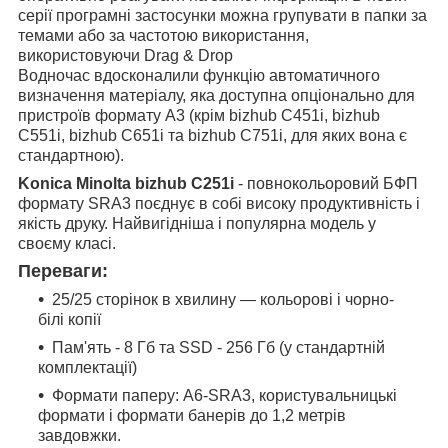
серії програмні застосунки можна групувати в папки за
темами або за частотою використання,
використовуючи Drag & Drop
Водночас вдосконалили функцію автоматичного
визначення матеріалу, яка доступна опціонально для
пристроїв формату А3 (крім bizhub C451i, bizhub
C551i, bizhub C651i та bizhub C751i, для яких вона є
стандартною).
Konica Minolta bizhub C251i
- повнокольоровий БФП
формату SRА3 поєднує в собі високу продуктивність і
якість друку. Найвигідніша і популярна модель у
своєму класі.
Переваги:
25/25 сторінок в хвилину ― кольорові і чорно-
білі копії
Пам'ять - 8 Гб та SSD - 256 Гб (у стандартній
комплектації)
Формати паперу: A6-SRA3, користувальницькі
формати і формати банерів до 1,2 метрів
завдовжки.