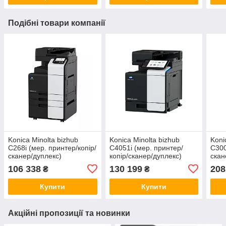
Подібні товари компанії
Konica Minolta bizhub
Konica Minolta bizhub
Koni
C268i (мер. принтер/копір/
C4051i (мер. принтер/
C300
сканер/дуплекс)
копір/сканер/дуплекс)
скан
106 338
130 199
208
₴
₴
Купити
Купити
Акційні пропозиції та новинки