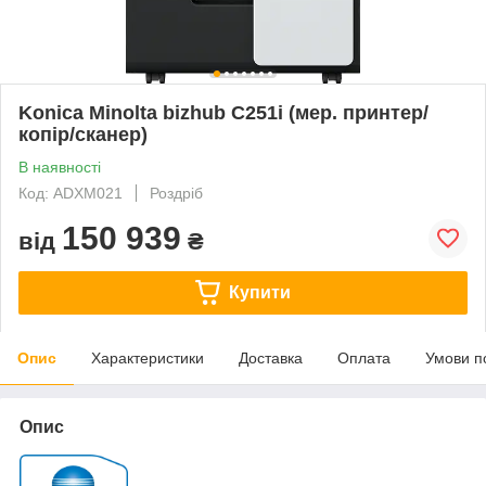
Konica Minolta bizhub C251i (мер. принтер/
копір/сканер)
В наявності
Код: ADXM021
Роздріб
150 939
від
₴
Купити
Опис
Характеристики
Доставка
Оплата
Умови п
Опис