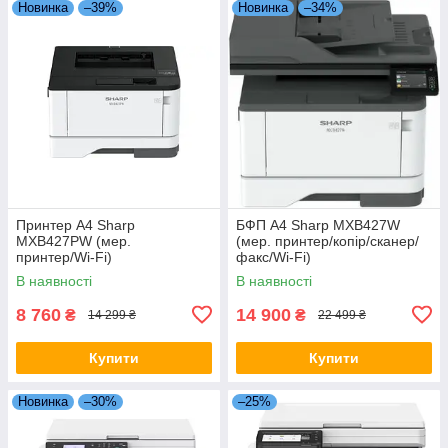
Новинка
–39%
Новинка
–34%
Принтер А4 Sharp
БФП А4 Sharp MXB427W
MXB427PW (мер.
(мер. принтер/копір/сканер/
принтер/Wi-Fi)
факс/Wi-Fi)
В наявності
В наявності
8 760
14 900
₴
₴
14 299 ₴
22 499 ₴
Купити
Купити
Новинка
–30%
–25%