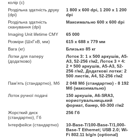
колір (с)
Роздільна здатність друку
1 800 x 600 dpi, 1 200 x 1 200
(dpi)
dpi
Роздільна здатність
Максимально 600 x 600 dpi
сканування (dpi)
Imaging Unit lifetime CMY
65 000
Розміри (ШхГхВ, мм)
615 x 688 x 779 мм
Вага (кг)
Близько 85 кг
Лотки для паперу
Лоток 3: 1 х 500 аркушів, A5-
(додатково)
A3, 52-256 г/м2, Лоток 3 + 4:
2 × 500 аркушів, A5-A3, 52-
256 г/м2, Додаткові лотки: 2
500 листів, А4, 52-256 г/м2
Пам'ять (стандартно), Мб
2 048 Мб (стандартно) - 8 192
Мб (максимально)
Лоток ручної подачі
150 аркушів, A6-SRA3,
користувальницький
формат, банер, 60-300 г/м2
Жорсткий диск
256 Гб
(стандартно), Гб
Інтерфейси (стандартно)
10-Base-T/100-Base-T/1,000-
Base-T Ethernet; USB 2.0; Wi-
Fi 802.11 b/g/n (optional)