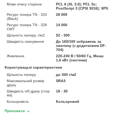
Мови опису сторінок
PCL 6 (XL 3.0); PCL 5c;
PostScript 3 (CPSI 3016); XPS
Ресурс тонера TN - 324
28 000
(Black)
Ресурс тонера TN - 328
14 000
CMY
Щільність паперу, г/м2
52 - 300
Швидкість сканування
До 160/160 зображень за
хвилину (з додатковим DF-
704)
Живлення
220-240 В / 50/60 Гц, Менш
1,6 кВт (система)
Користувацькі характеристики
Щільність паперу
до 300 г/м2
Максимальний розмір
SRA3
друку
Швидкість ч/б друку (стор
18 - 30
А4)
Кольоровість
Кольоровий
Приховати