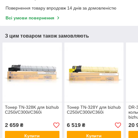
Повернення товару впродовж 14 днів за домовленістю
Всі умови повернення
З цим товаром також замовляють
Тонер TN-328K для bizhub
Тонер TN-328Y для bizhub
DR-3
C250i/C300i/C360i
C250i/C300i/C360i
коль
bizh
2 659
6 519
20 
₴
₴
Купити
Купити