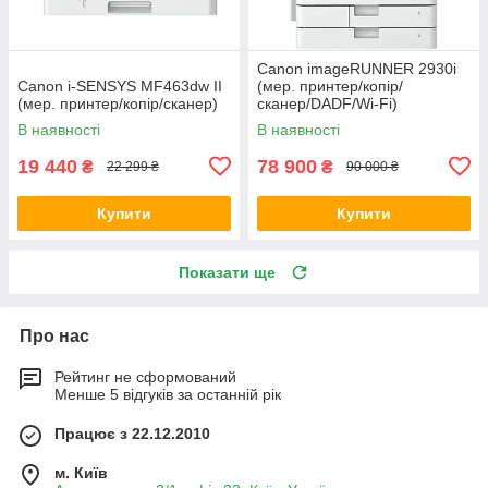
Canon imageRUNNER 2930i
Canon i-SENSYS MF463dw II
(мер. принтер/копір/
(мер. принтер/копір/сканер)
сканер/DADF/Wi-Fi)
В наявності
В наявності
19 440
78 900
₴
₴
22 299 ₴
90 000 ₴
Купити
Купити
Показати ще
Про нас
Рейтинг не сформований
Менше 5 відгуків за останній рік
Працює з 22.12.2010
м. Київ