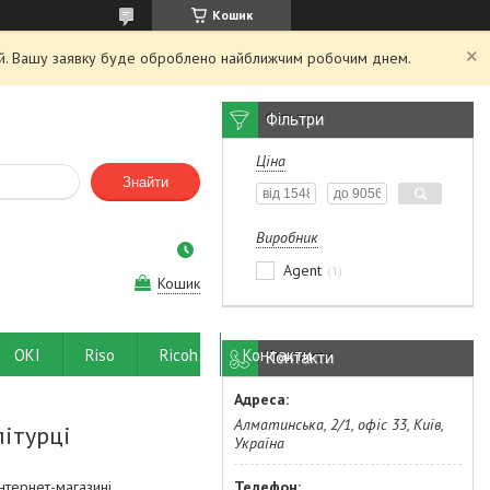
Кошик
ний. Вашу заявку буде оброблено найближчим робочим днем.
Фільтри
Ціна
Знайти
Виробник
Agent
1
Кошик
OKI
Riso
Ricoh
Контакти
Контакти
Алматинська, 2/1, офіс 33, Київ,
ітурці
Україна
нтернет-магазині.