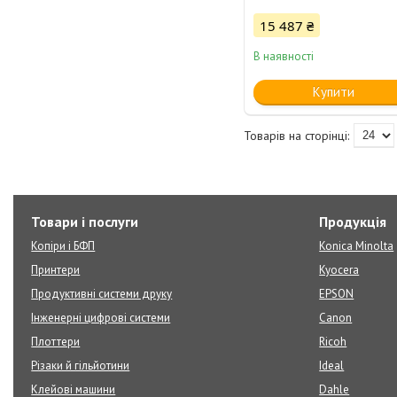
15 487 ₴
В наявності
Купити
Товари і послуги
Продукція
Копіри і БФП
Konica Minolta
Принтери
Kyocera
Продуктивні системи друку
EPSON
Інженерні цифрові системи
Canon
Плоттери
Ricoh
Різаки й гільйотини
Ideal
Клейові машини
Dahle