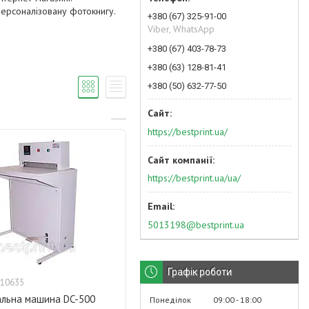
персоналізовану фотокнигу.
+380 (67) 325-91-00
Viber, WhatsApp
+380 (67) 403-78-73
+380 (63) 128-81-41
+380 (50) 632-77-50
https://bestprint.ua/
https://bestprint.ua/ua/
5013198@bestprint.ua
Графік роботи
10635
льна машина DC-500
Понеділок
09:00
18:00