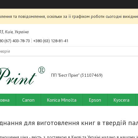
ення та повідомлення, оскільки за її графіком роботи сьогодні вихід
3, Київ, Україна
80 (67) 403-78-73
+380 (63) 128-81-41
ПП "Бест Прінт" (31107469)
ловна
Canon
Konica Minolta
Epson
Kyocera
днання для виготовлення книг в твердій пал
ідношення ціна - якість, з доставкою в Києві та Україні надано в нашому і