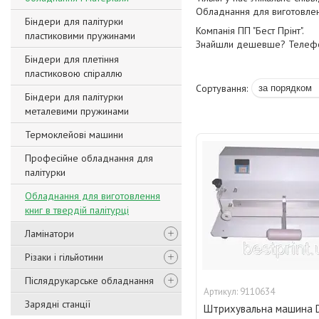
Обладнання для виготовленн
Біндери для палітурки
Компанія ПП "Бест Прінт".
пластиковими пружинами
Знайшли дешевше? Телеф
Біндери для плетіння
пластиковою спіраллю
Біндери для палітурки
металевими пружинами
Термоклейові машини
Професійне обладнання для
палітурки
Обладнання для виготовлення
книг в твердій палітурці
Ламінатори
Різаки і гільйотини
Післядрукарське обладнання
9110634
Зарядні станції
Штрихувальна машина 