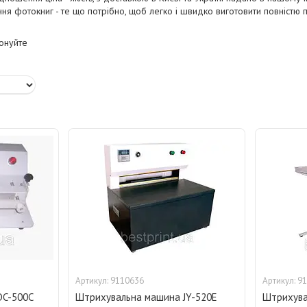
я фотокниг - те що потрібно, щоб легко і швидко виготовити повністю 
онуйте
9110636
91
DC-500C
Штрихувальна машина JY-520E
Штрихува