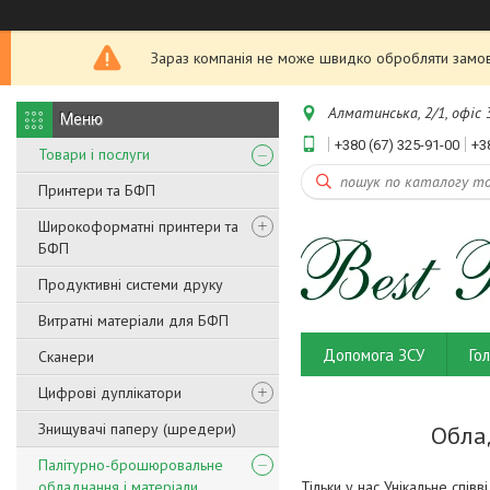
Зараз компанія не може швидко обробляти замовл
Алматинська, 2/1, офіс 3
+380 (67) 325-91-00
+3
Товари і послуги
Принтери та БФП
Широкоформатні принтери та
БФП
Продуктивні системи друку
Витратні матеріали для БФП
Допомога ЗСУ
Го
Сканери
Цифрові дуплікатори
Знищувачі паперу (шредери)
Обла
Палітурно-брошюровальне
обладнання і матеріали
Тільки у нас Унікальне співв