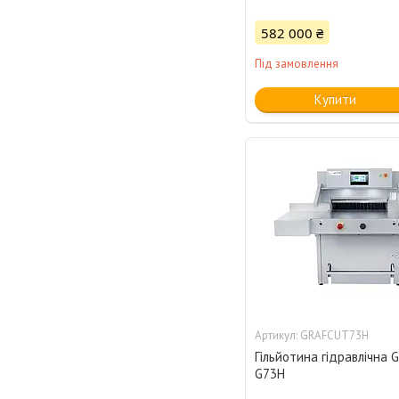
582 000 ₴
Під замовлення
Купити
GRAFCUT73H
Гільйотина гідравлічна G
G73H