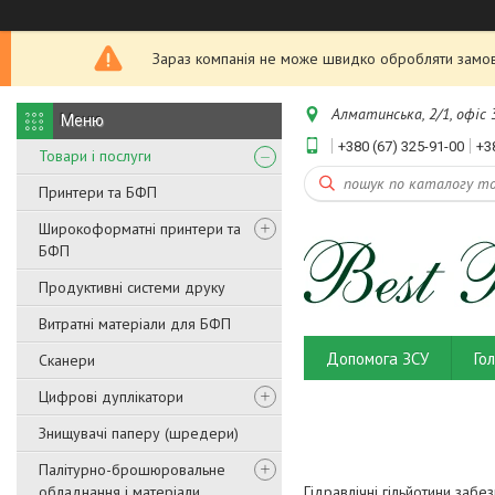
Зараз компанія не може швидко обробляти замовл
Алматинська, 2/1, офіс 3
+380 (67) 325-91-00
+3
Товари і послуги
Принтери та БФП
Широкоформатні принтери та
БФП
Продуктивні системи друку
Витратні матеріали для БФП
Допомога ЗСУ
Го
Сканери
Цифрові дуплікатори
Знищувачі паперу (шредери)
Палітурно-брошюровальне
обладнання і матеріали
Гідравлічні гільйотини забез