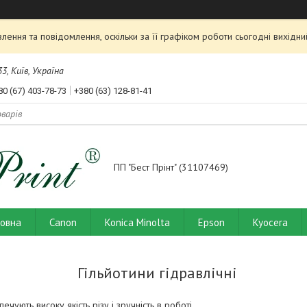
ення та повідомлення, оскільки за її графіком роботи сьогодні вихід
3, Київ, Україна
80 (67) 403-78-73
+380 (63) 128-81-41
ПП "Бест Прінт" (31107469)
ловна
Canon
Konica Minolta
Epson
Kyocera
Гільйотини гідравлічні
печують високу якість різу і зручність в роботі