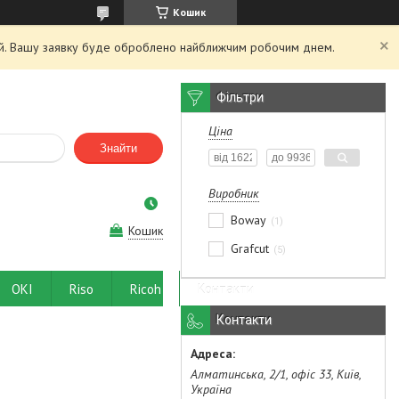
Кошик
ний. Вашу заявку буде оброблено найближчим робочим днем.
Фільтри
Ціна
Знайти
Виробник
Boway
1
Кошик
Grafcut
5
OKI
Riso
Ricoh
Контакти
Контакти
Алматинська, 2/1, офіс 33, Київ,
Україна