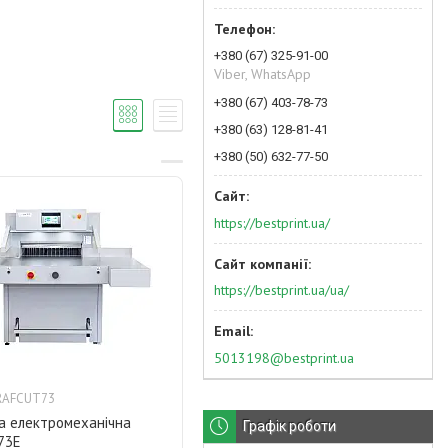
+380 (67) 325-91-00
Viber, WhatsApp
+380 (67) 403-78-73
+380 (63) 128-81-41
+380 (50) 632-77-50
https://bestprint.ua/
https://bestprint.ua/ua/
5013198@bestprint.ua
RAFCUT73
на електромеханічна
Графік роботи
73E