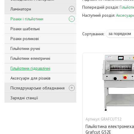
Попередній розділ:
Гільйот
Ламінатори
Наступний розділ:
Аксесуари
Різаки і гільйотини
Різаки шабельні
Різаки роликові
Гільйотини ручні
Гільйотини електричні
Гільйотини гідравлічні
Аксесуари для різаків
Післядрукарське обладнання
Зарядні станції
GRAFCUT52
Гільйотина електромеха
Grafcut G52E