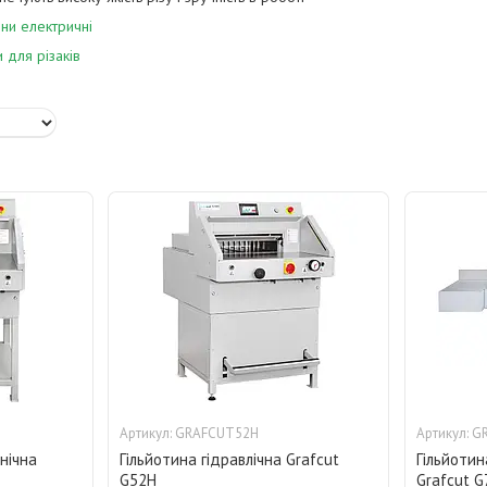
ини електричні
 для різаків
GRAFCUT52H
G
нічна
Гільйотина гідравлічна Grafcut
Гільйоти
G52H
Grafcut G