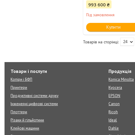
993 600 ₴
Під замовлення
Купити
Товари і послуги
Продукція
Копіри і БФП
Konica Minolta
Принтери
Kyocera
Продуктивні системи друку
EPSON
Інженерні цифрові системи
Canon
Плоттери
Ricoh
Різаки й гільйотини
Ideal
Клейові машини
Dahle