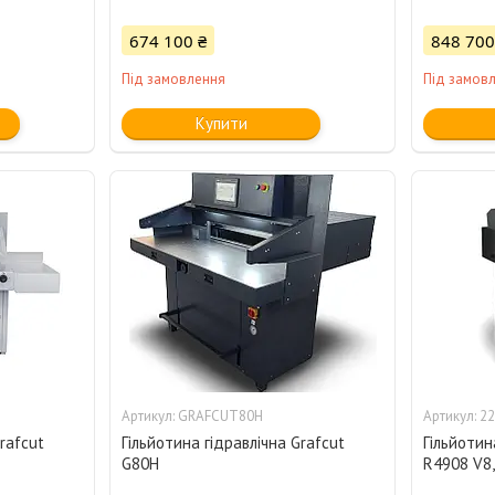
674 100 ₴
848 700
Під замовлення
Під замов
Купити
GRAFCUT80H
22
rafcut
Гільйотина гідравлічна Grafcut
Гільйотин
G80H
R4908 V8,