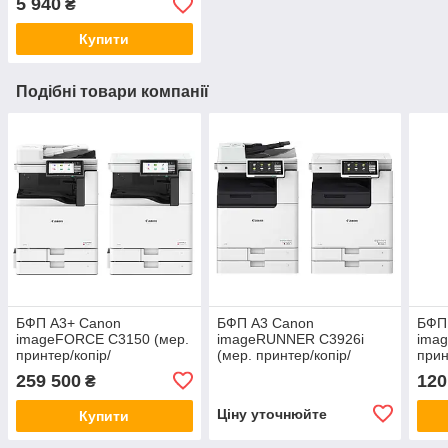
5 940
₴
Купити
Подібні товари компанії
БФП А3+ Canon
БФП А3 Canon
БФП
imageFORCE C3150 (мер.
imageRUNNER C3926i
ima
принтер/копір/
(мер. принтер/копір/
прин
сканер/ARDF/Wi-Fi)
сканер/ARDF)
скан
259 500
120
₴
Ціну уточнюйте
Купити