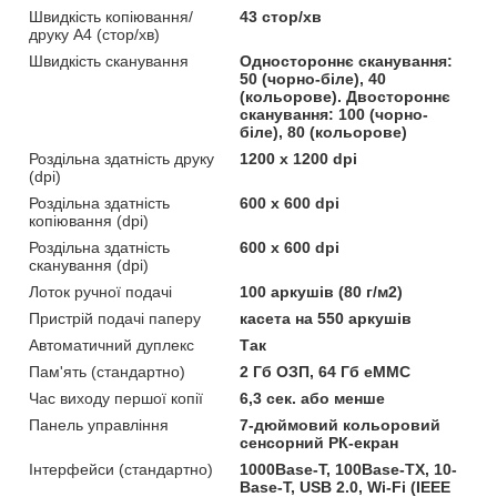
Швидкість копіювання/
43 стор/хв
друку A4 (стор/хв)
Швидкість сканування
Одностороннє сканування:
50 (чорно-біле), 40
(кольорове). Двостороннє
сканування: 100 (чорно-
біле), 80 (кольорове)
Роздільна здатність друку
1200 x 1200 dpi
(dpi)
Роздільна здатність
600 x 600 dpi
копіювання (dpi)
Роздільна здатність
600 x 600 dpi
сканування (dpi)
Лоток ручної подачі
100 аркушів (80 г/м2)
Пристрій подачі паперу
касета на 550 аркушів
Автоматичний дуплекс
Так
Пам'ять (стандартно)
2 Гб ОЗП, 64 Гб eMMC
Час виходу першої копії
6,3 сек. або менше
Панель управління
7-дюймовий кольоровий
сенсорний РК-екран
Інтерфейси (стандартно)
1000Base-T, 100Base-TX, 10-
Base-T, USB 2.0, Wi-Fi (IEEE