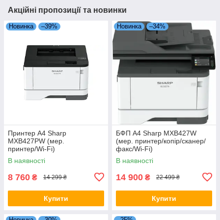
Акційні пропозиції та новинки
Новинка
–39%
Новинка
–34%
Принтер А4 Sharp
БФП А4 Sharp MXB427W
MXB427PW (мер.
(мер. принтер/копір/сканер/
принтер/Wi-Fi)
факс/Wi-Fi)
В наявності
В наявності
8 760
14 900
₴
₴
14 299 ₴
22 499 ₴
Купити
Купити
Новинка
–30%
–25%