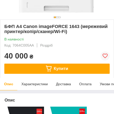
БФП А4 Canon imageFORCE 1643 (мережевий
принтер/копір/сканер/Wi-Fi)
В наявності
Код: 7064C005AA
Роздріб
40 000
₴
Купити
Опис
Характеристики
Доставка
Оплата
Умови п
Опис