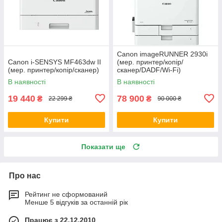
Canon imageRUNNER 2930i
Canon i-SENSYS MF463dw II
(мер. принтер/копір/
(мер. принтер/копір/сканер)
сканер/DADF/Wi-Fi)
В наявності
В наявності
19 440
78 900
₴
₴
22 299 ₴
90 000 ₴
Купити
Купити
Показати ще
Про нас
Рейтинг не сформований
Менше 5 відгуків за останній рік
Працює з 22.12.2010