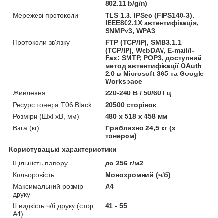
802.11 b/g/n)
Мережеві протоколи
TLS 1.3, IPSec (FIPS140-3),
IEEE802.1X автентифікація,
SNMPv3, WPA3
Протоколи зв'язку
FTP (TCP/IP), SMB3.1.1
(TCP/IP), WebDAV, E-mail/I-
Fax: SMTP, POP3, доступний
метод автентифікації OAuth
2.0 в Microsoft 365 та Google
Workspace
Живлення
220-240 В / 50/60 Гц
Ресурс тонера T06 Black
20500 сторінок
Розміри (ШхГхВ, мм)
480 x 518 x 458 мм
Вага (кг)
Приблизно 24,5 кг (з
тонером)
Користувацькі характеристики
Щільність паперу
до 256 г/м2
Кольоровість
Монохромний (ч/б)
Максимальний розмір
A4
друку
Швидкість ч/б друку (стор
41 - 55
А4)