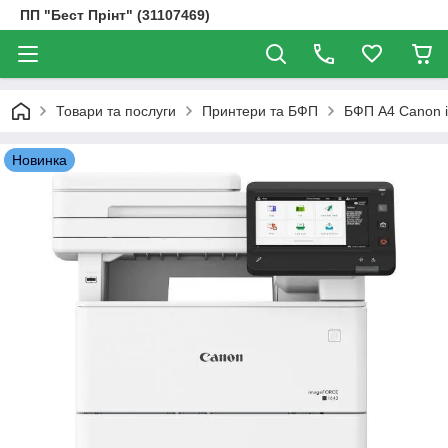
ПП "Бест Прінт" (31107469)
Товари та послуги
Принтери та БФП
БФП А4 Canon i
Новинка