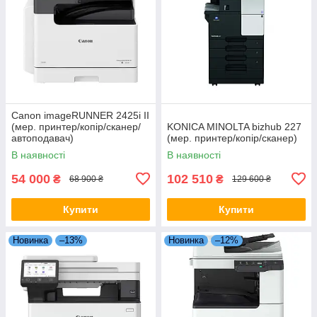
Canon imageRUNNER 2425i II
(мер. принтер/копір/сканер/
KONICA MINOLTA bizhub 227
автоподавач)
(мер. принтер/копір/сканер)
В наявності
В наявності
54 000
102 510
₴
₴
68 900 ₴
129 600 ₴
Купити
Купити
Новинка
–13%
Новинка
–12%