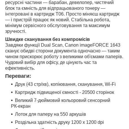
ресурсні частини — барабан, девелопер, чистячий
блок та ємність для відпрацьованого тонеру —
інтегровані в картридж T06. Просто міняєш картридж
— і пристрій працює як новий. Стабільна робота,
мінімум сервісного обслуговування та максимум
зручності.
Швидке сканування без компромiсiв
Завдяки функції Dual Scan, Canon imageFORCE 1643
сканує обидві сторони документа одночасно — таким
чином прискорює роботу з великими об'ємами паперів.
Чудовий вибір для офісу, де цінують час та
ефективність.
Переваги:
Друк (43 стр/хв), копіювання, сканування, Wi-Fi
Картридж підвищеної ємності - 20500 сторінок
Великий 7-дюймовий кольоровий сенсорний
РК-екран
Лоток для паперу на 550 аркушів
Роздільна здатність друку 1200 x 1200 dpi