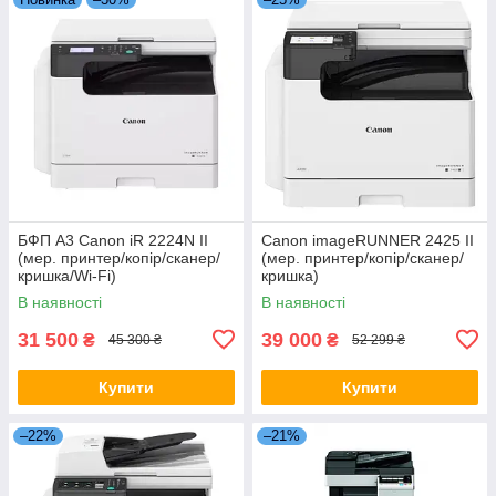
БФП A3 Canon iR 2224N II
Canon imageRUNNER 2425 II
(мер. принтер/копір/сканер/
(мер. принтер/копір/сканер/
кришка/Wi-Fi)
кришка)
В наявності
В наявності
31 500
39 000
₴
₴
45 300 ₴
52 299 ₴
Купити
Купити
–22%
–21%