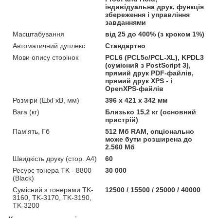
індивідуальна друк, функція
збереження і управління
завданнями
Масштабування
від 25 до 400% (з кроком 1%)
Автоматичний дуплекс
Стандартно
Мови опису сторінок
PCL6 (PCL5c/PCL-XL), KPDL3
(сумісний з PostScript 3),
прямий друк PDF-файлів,
прямий друк XPS - і
OpenXPS-файлів
Розміри (ШхГхВ, мм)
396 x 421 x 342 мм
Вага (кг)
Близько 15,2 кг (основний
пристрій)
Пам'ять, Гб
512 Мб RAM, опціонально
може бути розширена до
2.560 Мб
Швидкість друку (стор. А4)
60
Ресурс тонера TK - 8800
30 000
(Black)
Сумісний з тонерами TK-
12500 / 15500 / 25000 / 40000
3160, TK-3170, TK-3190,
TK-3200