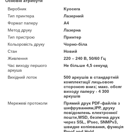
Основні атрибути
Виробник
Kyocera
Тип принтера
Лазерний
Формат паперу
А4
Метод друку
Лазерна
Тип пристрою
Принтер
Кольоровість друку
Чорно-біла
Стан
Новий
Живлення
220 – 240 В, 50/60 Гц
Час виходу першого
Не більше 4,5 секунд
аркуша
Вихідний лоток
500 аркушів в стандартній
комплектації лицьовою
стороною вниз; макс. обсяг
виходу паперу - 4 300
аркушів
Мережеві протоколи
Прямий друк PDF-файлів з
шифруванням,IPP, друку
повідомлень електронної
пошти,WSD, безпечна друк
через SSL, IPsec, SNMPv3,
швидке копіювання, функція
Proof and Hold,