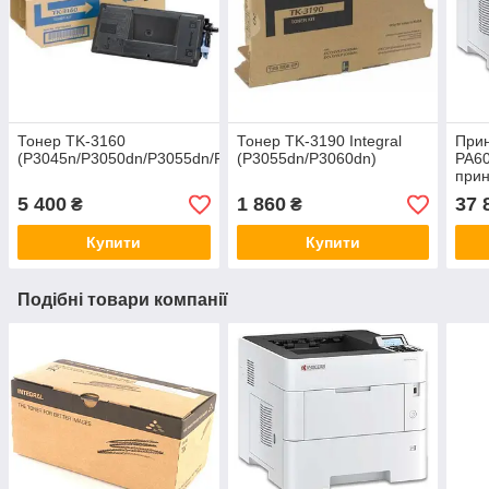
Тонер TK-3160
Тонер TK-3190 Integral
При
(P3045n/P3050dn/P3055dn/P3145dn)
(P3055dn/P3060dn)
PA60
прин
5 400
1 860
37 
₴
₴
Купити
Купити
Подібні товари компанії