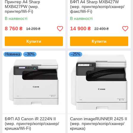
Принтер А4 Sharp
БФП А4 Sharp MXB427W
MXB427PW (мер.
(мер. принтер/копір/сканер/
принтер/Wi-Fi)
факс/Wi-Fi)
В наявності
В наявності
8 760
14 900
₴
₴
14 299 ₴
22 499 ₴
Купити
Купити
Новинка
–30%
–25%
БФП A3 Canon iR 2224N II
Canon imageRUNNER 2425 II
(мер. принтер/копір/сканер/
(мер. принтер/копір/сканер/
кришка/Wi-Fi)
кришка)