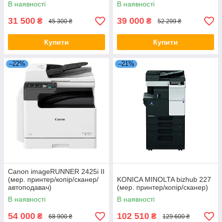
В наявності
В наявності
31 500
39 000
₴
₴
45 300 ₴
52 299 ₴
Купити
Купити
–22%
–21%
Canon imageRUNNER 2425i II
(мер. принтер/копір/сканер/
KONICA MINOLTA bizhub 227
автоподавач)
(мер. принтер/копір/сканер)
В наявності
В наявності
54 000
102 510
₴
₴
68 900 ₴
129 600 ₴