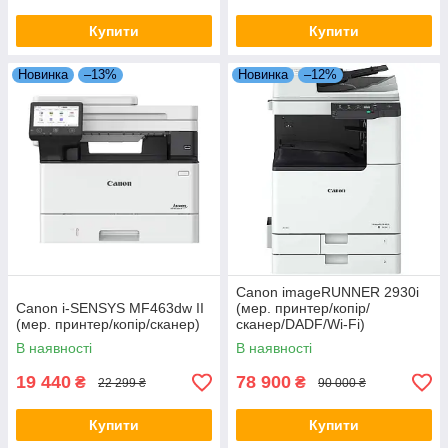
Купити
Купити
Новинка
–13%
Новинка
–12%
Canon imageRUNNER 2930i
Canon i-SENSYS MF463dw II
(мер. принтер/копір/
(мер. принтер/копір/сканер)
сканер/DADF/Wi-Fi)
В наявності
В наявності
19 440
78 900
₴
₴
22 299 ₴
90 000 ₴
Купити
Купити