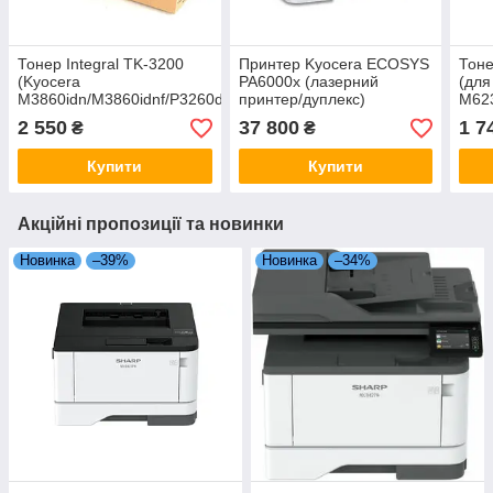
Тонер Integral TK-3200
Принтер Kyocera ECOSYS
Тоне
(Kyocera
PA6000x (лазерний
(для
M3860idn/M3860idnf/P3260dn)
принтер/дуплекс)
M623
2 550
37 800
1 7
₴
₴
Купити
Купити
Акційні пропозиції та новинки
Новинка
–39%
Новинка
–34%