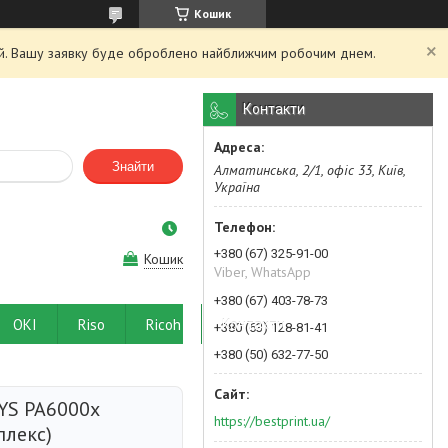
Кошик
ний. Вашу заявку буде оброблено найближчим робочим днем.
Контакти
Знайти
Алматинська, 2/1, офіс 33, Київ,
Україна
+380 (67) 325-91-00
Кошик
Viber, WhatsApp
+380 (67) 403-78-73
OKI
Riso
Ricoh
Контакти
+380 (63) 128-81-41
+380 (50) 632-77-50
YS PA6000x
https://bestprint.ua/
плекс)