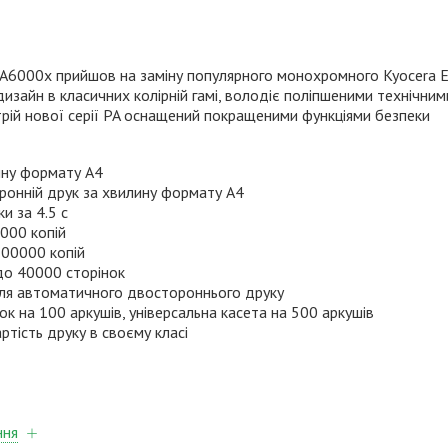
PA6000x
прийшов на заміну популярного монохромного
Kyocera 
изайн в класичних колірній гамі, володіє поліпшеними технічним
рій нової серії PA оснащений покращеними функціями безпеки
ину формату А4
ронній друк
за хвилину формату А4
и за 4.5 с
000 копій
300000 копій
до 40000 сторінок
для автоматичного двостороннього друку
ок на 100 аркушів, універсальна касета на 500 аркушів
ртість друку в своєму класі
ння