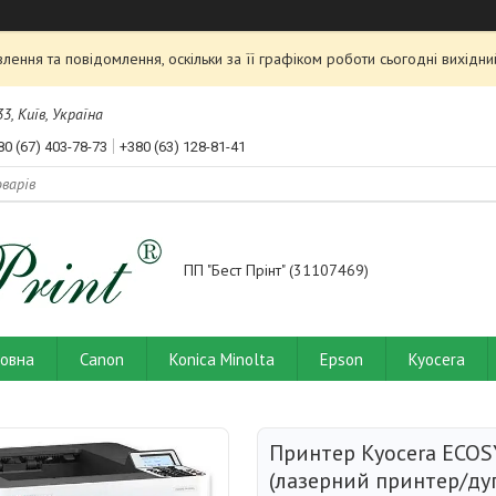
ення та повідомлення, оскільки за її графіком роботи сьогодні вихід
3, Київ, Україна
80 (67) 403-78-73
+380 (63) 128-81-41
ПП "Бест Прінт" (31107469)
ловна
Canon
Konica Minolta
Epson
Kyocera
Принтер Kyocera ECOS
(лазерний принтер/ду