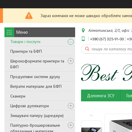
Зараз компанія не може швидко обробляти замовл
Алматинська, 2/1, офіс 3
+380 (67) 325-91-00
+3
Товари і послуги
Принтери та БФП
Широкоформатні принтери та
БФП
Продуктивні системи друку
Витратні матеріали для БФП
Допомога ЗСУ
Го
Сканери
Цифрові дуплікатори
Знищувачі паперу (шредери)
Палітурно-брошюровальне
обладнання і матеріали