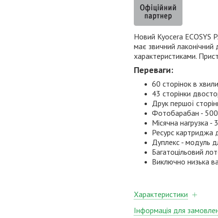
Новий Kyocera ECOSYS 
має звичний лаконічний д
характеристиками. Прист
Переваги:
60 сторінок в хвил
43 сторінки д
восто
Друк першої сторінк
Фотобарабан - 500
Місячна нагрузка - 
Ресурс картриджа 
Дуплекс - модуль 
Багатоцільовий лот
Виключно низька ва
Характеристики
Інформація для замовле