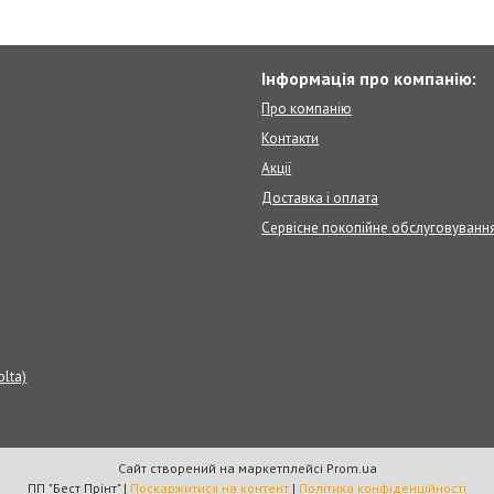
Інформація про компанію:
Про компанію
Контакти
Акції
Доставка і оплата
Сервісне покопійне обслуговуванн
olta)
Сайт створений на маркетплейсі
Prom.ua
ПП "Бест Прінт" |
Поскаржитися на контент
|
Політика конфіденційності