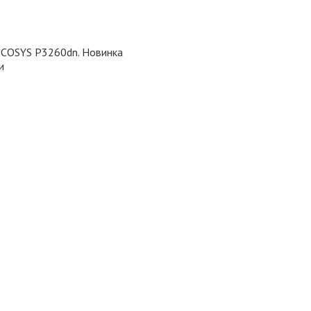
ECOSYS P3260dn
. Новинка
и