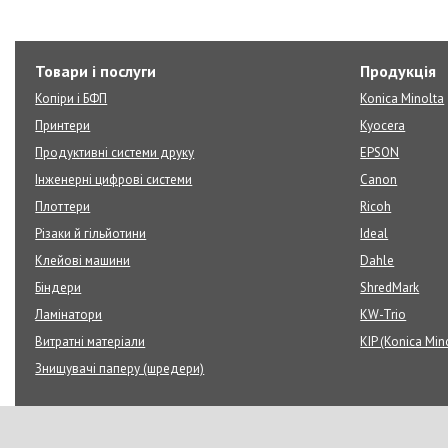
Товари і послуги
Продукція
Копіри і БФП
Konica Minolta
Принтери
Kyocera
Продуктивні системи друку
EPSON
Інженерні цифрові системи
Canon
Плоттери
Ricoh
Різаки й гільйотини
Ideal
Клейові машини
Dahle
Біндери
ShredMark
Ламінатори
KW-Trio
Витратні матеріали
KIP (Konica Min
Знищувачі паперу (шредери)