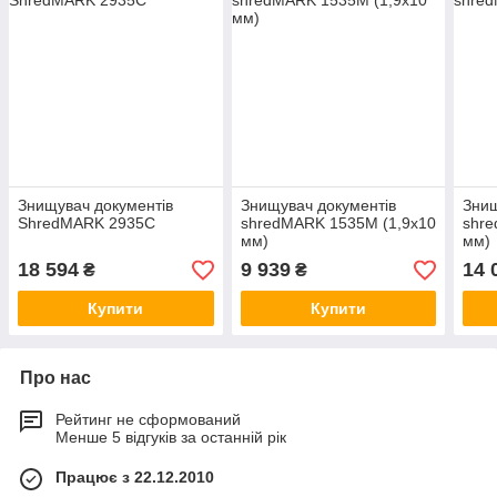
Знищувач документів
Знищувач документів
Знищ
ShredMARK 2935C
shredMARK 1535M (1,9x10
shr
мм)
мм)
18 594
9 939
14 
₴
₴
Купити
Купити
Про нас
Рейтинг не сформований
Менше 5 відгуків за останній рік
Працює з 22.12.2010