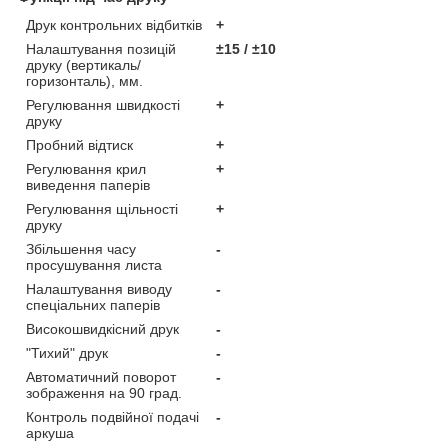
Друк контрольних відбитків
+
Налаштування позицій
±15 / ±10
друку (вертикаль/
горизонталь), мм.
Регулювання швидкості
+
друку
Пробний відтиск
+
Регулювання крил
+
виведення паперів
Регулювання щільності
+
друку
Збільшення часу
-
просушування листа
Налаштування виводу
-
спеціальних паперів
Високошвидкісний друк
-
"Тихий" друк
-
Автоматичний поворот
-
зображення на 90 град.
Контроль подвійної подачі
-
аркуша