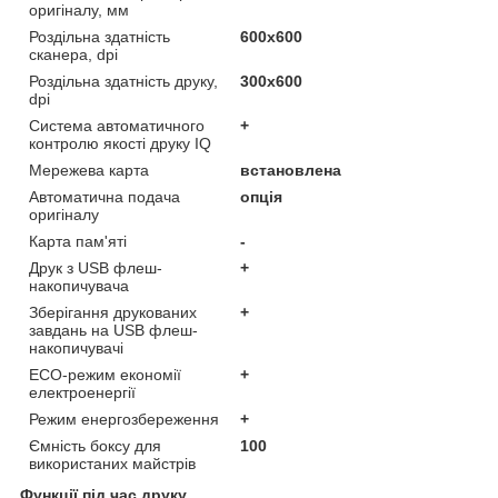
оригіналу, мм
Роздільна здатність
600х600
сканера, dpi
Роздільна здатність друку,
300x600
dpi
Система автоматичного
+
контролю якості друку IQ
Мережева карта
встановлена
Автоматична подача
опція
оригіналу
Карта пам'яті
-
Друк з USB флеш-
+
накопичувача
Зберігання друкованих
+
завдань на USB флеш-
накопичувачі
ECO-режим економії
+
електроенергії
Режим енергозбереження
+
Ємність боксу для
100
використаних майстрів
Функції під час друку