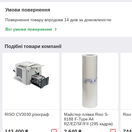
Умови повернення
Повернення товару впродовж 14 днів за домовленістю
Всі умови повернення
Подібні товари компанії
RISO CV3030 різограф
Майстер-плівка Riso S-
Riso
8188 F-Type A4
RZ/EZ/SF/FII (295 кадрів)
143 400
2 640
744
₴
₴