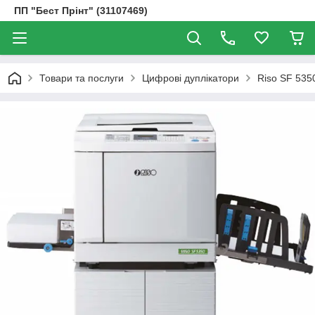
ПП "Бест Прінт" (31107469)
Товари та послуги
Цифрові дуплікатори
Riso SF 535