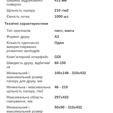
Ширина задрукованої
413 мм
поверхні
Щільність паперу
210 г/м2
Ємність лотка
1000 шт.
Технічні характеристики
Тип оригіналів
лист, книга
Формат друку
А3
Кількість одночасно
Один
використовуваних
розкатних циліндрів
Комп'ютерний інтерфейс
GDI
Швидкість друку, відбитків/
60-150
хв
Мінімальний і
100х148 - 310х432
максимальний розмір
паперу для друку, мм
Мінімальна і максимальна
46 - 210
щільність паперу, г/м2
Максимальна область
297х432
сканування, мм
Мінімальний і
50х90 - 310х432
максимальний розмір