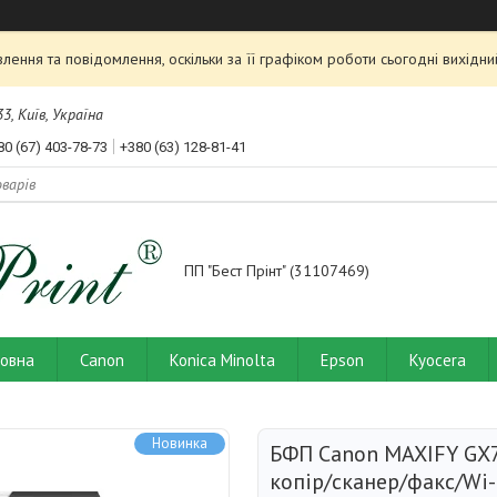
ення та повідомлення, оскільки за її графіком роботи сьогодні вихід
3, Київ, Україна
80 (67) 403-78-73
+380 (63) 128-81-41
ПП "Бест Прінт" (31107469)
ловна
Canon
Konica Minolta
Epson
Kyocera
Новинка
БФП Canon MAXIFY GX7
копір/сканер/факс/Wi-