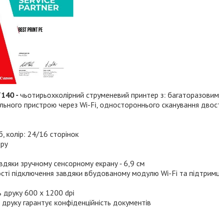
140 -
чьотирьохколірний струменевий принтер з: багаторазовим
льного пристрою через Wi-Fi, одностороннього сканування двос
, колір: 24/16 сторінок
еру
авдяки зручному сенсорному екрану - 6,9 см
ті підключення завдяки вбудованому модулю Wi-Fi та підтримц
ь друку 600 x 1200 dpi
 друку гарантує конфіденційність документів