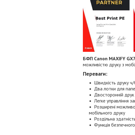
БФП Canon MAXIFY GX7
можливістю друку з мобі
Переваги:
Швидкість друку ч/б
Два лотки для пап
Двосторонній друк
Легке управління з
Розширені можливос
мобільного друку
Роздільна здатніст
Функція безпечного