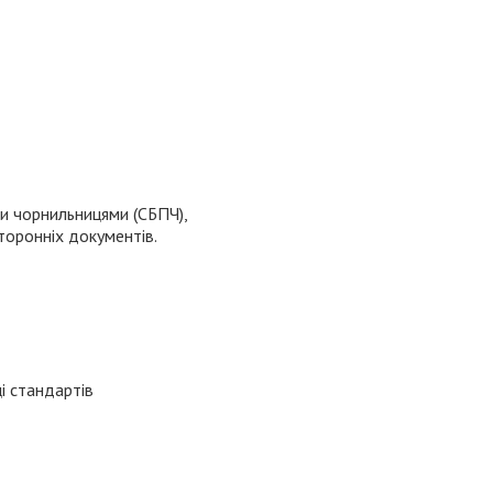
и чорнильницями (СБПЧ),
торонніх документів.
і стандартів