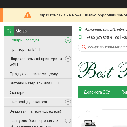
Зараз компанія не може швидко обробляти замовл
Алматинська, 2/1, офіс 3
+380 (67) 325-91-00
+3
Товари і послуги
Принтери та БФП
Широкоформатні принтери та
БФП
Продуктивні системи друку
Витратні матеріали для БФП
Допомога ЗСУ
Го
Сканери
Цифрові дуплікатори
Знищувачі паперу (шредери)
Палітурно-брошюровальне
обладнання і матеріали