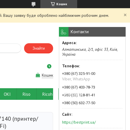
Кошик
ний. Вашу заявку буде оброблено найближчим робочим днем.
Контакти
Знайти
Алматинська, 2/1, офіс 33, Київ,
Україна
+380 (67) 325-91-00
Кошик
Viber, WhatsApp
+380 (67) 403-78-73
OKI
Riso
Ricoh
Контакти
+380 (63) 128-81-41
+380 (50) 632-77-50
140 (принтер/
https://bestprint.ua/
Fi)