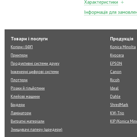
Характеристики
Інформація для замовле
Товари і послуги
Продукція
Копіри і БФП
Konica Minolta
Принтери
Kyocera
Продуктивні системи друку
EPSON
Інженерні цифрові системи
Canon
Плоттери
Ricoh
Різаки й гільйотини
Ideal
Клейові машини
Dahle
Біндери
ShredMark
Ламінатори
KW-Trio
Витратні матеріали
KIP (Konica Min
Знищувачі паперу (шредери)