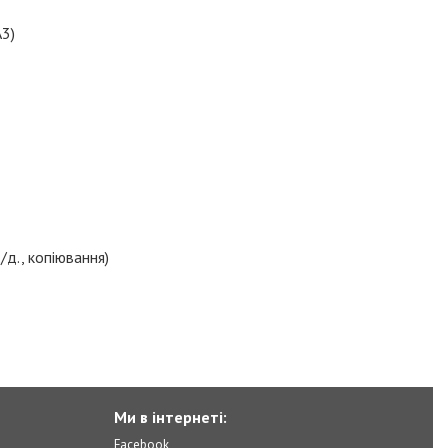
A3)
/д., копіювання)
Ми в інтернеті:
Facebook