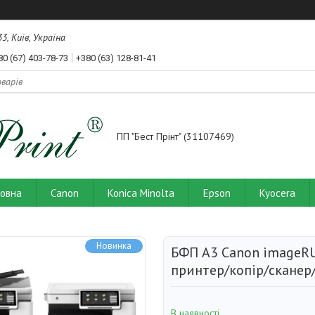
3, Київ, Україна
80 (67) 403-78-73
+380 (63) 128-81-41
ПП "Бест Прінт" (31107469)
ловна
Canon
Konica Minolta
Epson
Kyocera
Новинка
БФП А3 Canon imageRU
принтер/копір/сканер
В наявності