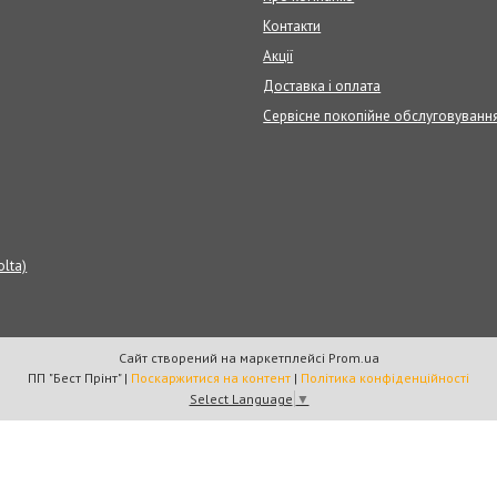
Контакти
Акції
Доставка і оплата
Сервісне покопійне обслуговуванн
olta)
Сайт створений на маркетплейсі
Prom.ua
ПП "Бест Прінт" |
Поскаржитися на контент
|
Політика конфіденційності
Select Language
▼