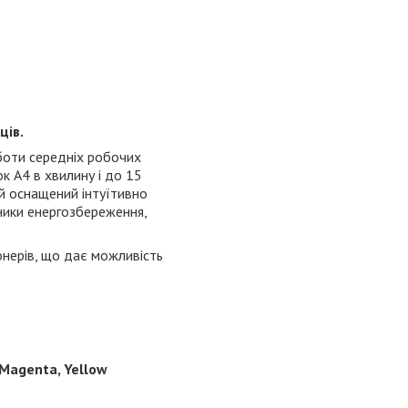
ців.
оти середніх робочих
к А4 в хвилину і до 15
й оснащений інтуїтивно
зники енергозбереження,
нерів, що дає можливість
 Magenta, Yellow