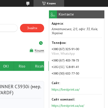
Кошик
Контакти
Знайти
Алматинська, 2/1, офіс 33, Київ,
Україна
+380 (67) 325-91-00
Кошик
Viber, WhatsApp
+380 (67) 403-78-73
OKI
Riso
Ricoh
Контакти
+380 (63) 128-81-41
+380 (50) 632-77-50
NNER C3930i (мер.
https://bestprint.ua/
/ARDF)
https://bestprint.ua/ua/