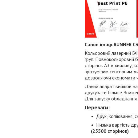
Canon imageRUNNER C
Кольоровий лазерний БФ
груп. Повнокольоровий б
сторінок А3 в хвилину, 
зрозумілим сенсорним ди
дозволяючи економити ча
Даний апарат вийшов на
друкувати більше. Зниже
Для запуску обладнання 
Переваги:
Друк, копіювання, с
Низька вартість др
(25500 сторінок)