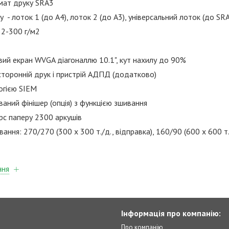
мат друку SRA3
 - лоток 1 (до А4), лоток 2 (до А3), універсальний лоток (до SR
52-300 г/м2
ий екран WVGA діагоналлю 10.1", кут нахилу до 90%
торонній друк і пристрій АДПД (додатково)
логією SIEM
ний фінішер (опція) з функцією зшивання
рс паперу 2300 аркушів
ння: 270/270 (300 x 300 т./д., відправка), 160/90 (600 x 600 т.
ння
Інформація про компанію:
Про компанію