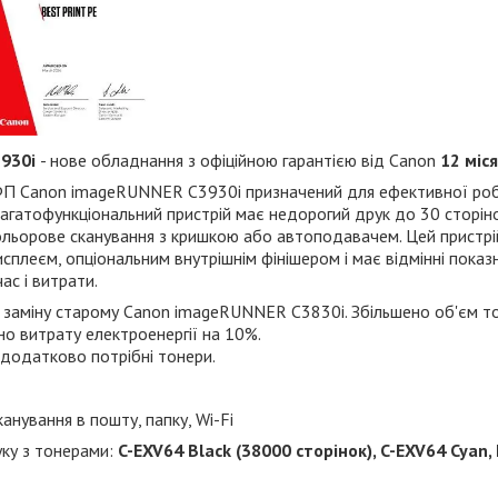
3930i
- нове обладнання з офіційною гарантією від Canon
12 міся
П Canon imageRUNNER C3930i призначений для ефективної роб
агатофункціональний пристрій має недорогий друк до 30 сторіно
кольорове сканування з кришкою або автоподавачем. Цей пристрі
сплеєм, опціональним внутрішнім фінішером і має відмінні пока
с і витрати.
 заміну старому Canon imageRUNNER C3830i. Збільшено об'єм то
но витрату електроенергії на 10%.
додатково потрібні тонери.
канування в пошту, папку, Wi-Fi
уку з тонерами:
C-EXV64 Black (38000 сторінок), C-EXV64 Cyan,