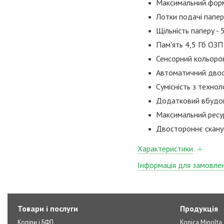
Максимальний фор
Лотки подачі паперу
Щільність паперу - 
Пам'ять 4,5 Гб ОЗП
Сенсорний кольоров
Автоматичний двос
Сумісність з техно
Додатковий вбудова
Максимальний ресу
Двостороннє сканува
Характеристики
Інформація для замовле
Товари і послуги
Продукція
Копіри і БФП
Konica Minolta