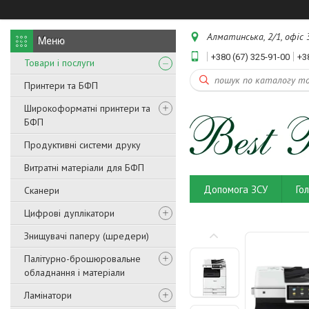
Алматинська, 2/1, офіс 3
+380 (67) 325-91-00
+3
Товари і послуги
Принтери та БФП
Широкоформатні принтери та
БФП
Продуктивні системи друку
Витратні матеріали для БФП
Допомога ЗСУ
Го
Сканери
Цифрові дуплікатори
Знищувачі паперу (шредери)
Палітурно-брошюровальне
обладнання і матеріали
Ламінатори