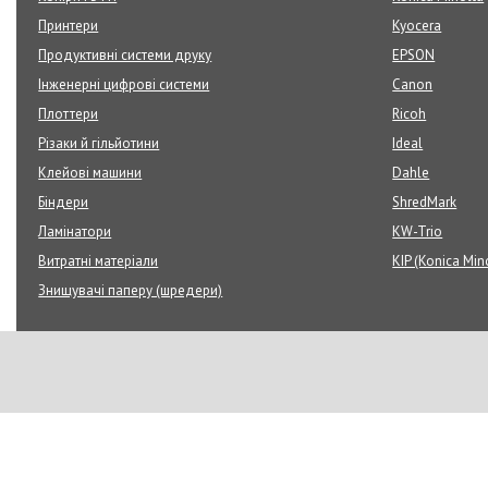
Принтери
Kyocera
Продуктивні системи друку
EPSON
Інженерні цифрові системи
Canon
Плоттери
Ricoh
Різаки й гільйотини
Ideal
Клейові машини
Dahle
Біндери
ShredMark
Ламінатори
KW-Trio
Витратні матеріали
KIP (Konica Min
Знищувачі паперу (шредери)