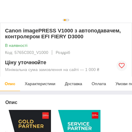
Canon imagePRESS V1000 з автоподавачем,
контролером EFI FIERY D3000
В наявності
Код: 5765C003_V1000
Роздріб
Ціну уточнюйте
Мінімальна сума замовлення на сайті — 1 000 ₴
Опис
Характеристики
Доставка
Оплата
Умови п
Опис