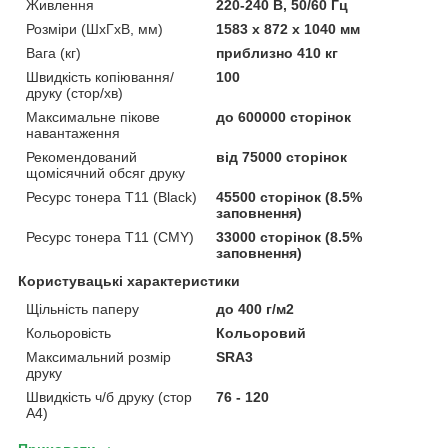
Живлення
220-240 В, 50/60 Гц
Розміри (ШхГхВ, мм)
1583 x 872 x 1040 мм
Вага (кг)
приблизно 410 кг
Швидкість копіювання/
100
друку (стор/хв)
Максимальне пікове
до 600000 сторінок
навантаження
Рекомендований
від 75000 сторінок
щомісячний обсяг друку
Ресурс тонера T11 (Black)
45500 сторінок (8.5%
заповнення)
Ресурс тонера T11 (CMY)
33000 сторінок (8.5%
заповнення)
Користувацькі характеристики
Щільність паперу
до 400 г/м2
Кольоровість
Кольоровий
Максимальний розмір
SRA3
друку
Швидкість ч/б друку (стор
76 - 120
А4)