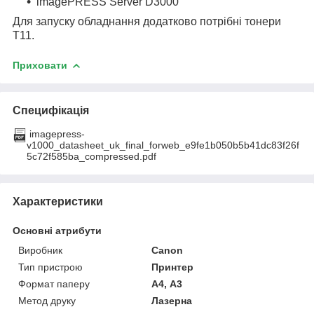
imagePRESS Server D3000
Для запуску обладнання додатково потрібні тонери
T11.
Приховати
Специфікація
imagepress-
v1000_datasheet_uk_final_forweb_e9fe1b050b5b41dc83f26f
5c72f585ba_compressed.pdf
Характеристики
Основні атрибути
Виробник
Canon
Тип пристрою
Принтер
Формат паперу
А4, А3
Метод друку
Лазерна