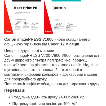
Canon
imagePRESS V1000
-
нове обладнання з
офіційною гарантією від Canon
12 місяців
.
Цифрові друкарські машини
Canon
imagePRESS V700-V800-V900
призначениі для
друку широкого спектра поліграфічної продукції
високої якості на різноманітних типах носіїв. Надійна
функціональність та інноваційні технології в
компактній цифровій кольоровій друкарській машині
для професійного друку.
Якісне поліграфічне обладнання для тиражного друку.
Переваги:
Роздільна здатність друку 2400 x 2400 dpi
Підтримувані типи носіїв: до 400 г/м²