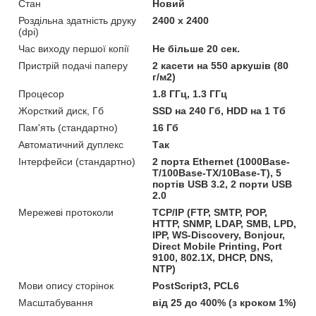
Стан
Новий
Роздільна здатність друку
2400 x 2400
(dpi)
Час виходу першої копії
Не більше 20 сек.
Пристрій подачі паперу
2 касети на 550 аркушів (80
г/м2)
Процесор
1.8 ГГц, 1.3 ГГц
Жорсткий диск, Гб
SSD на 240 Гб, HDD на 1 Тб
Пам'ять (стандартно)
16 Гб
Автоматичний дуплекс
Так
Інтерфейси (стандартно)
2 порта Ethernet (1000Base-
T/100Base-TX/10Base-T), 5
портів USB 3.2, 2 порти USB
2.0
Мережеві протоколи
TCP/IP (FTP, SMTP, POP,
HTTP, SNMP, LDAP, SMB, LPD,
IPP, WS-Discovery, Bonjour,
Direct Mobile Printing, Port
9100, 802.1X, DHCP, DNS,
NTP)
Мови опису сторінок
PostScript3, PCL6
Масштабування
від 25 до 400% (з кроком 1%)