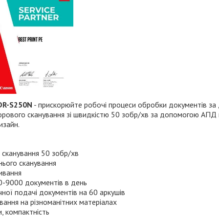
DR-S250N
- прискорюйте робочі процеси обробки документів з
рового сканування зі швидкістю 50 зобр/хв за допомогою АПД 
изайн.
 сканування 50 зобр/хв
нього сканування
ивання
0-9000 документів в день
ної подачі документів на 60 аркушів
ання на різноманітних матеріалах
, компактність