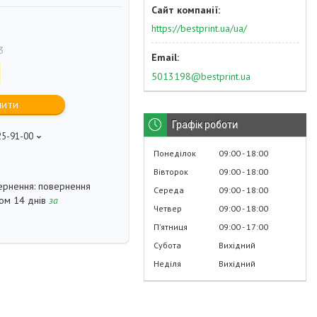
https://bestprint.ua/ua/
3
5013198@bestprint.ua
пити
Графік роботи
25-91-00
p
Понеділок
09:00
18:00
Вівторок
09:00
18:00
повернення
Середа
09:00
18:00
гом 14 днів
за
Четвер
09:00
18:00
Пʼятниця
09:00
17:00
Субота
Вихідний
Неділя
Вихідний