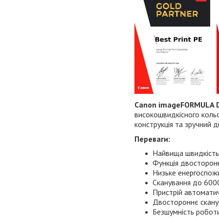
Canon imageFORMULA 
високошвидкісного кольо
конструкція та зручний д
Переваги:
Найвища швидкість
Функція двосторон
Низьке енергоспож
Сканування до 600
Пристрій автоматич
Двостороннє сканув
Безшумність роботи