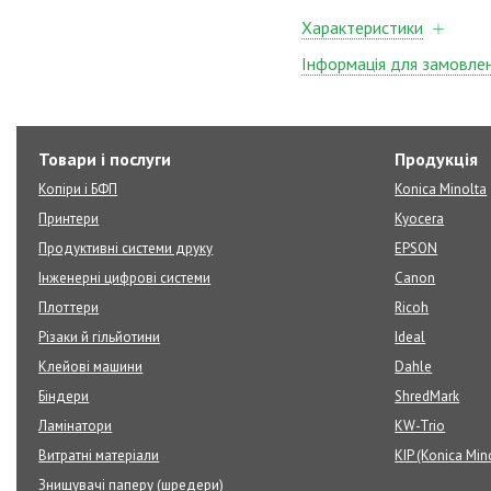
Характеристики
Інформація для замовле
Товари і послуги
Продукція
Копіри і БФП
Konica Minolta
Принтери
Kyocera
Продуктивні системи друку
EPSON
Інженерні цифрові системи
Canon
Плоттери
Ricoh
Різаки й гільйотини
Ideal
Клейові машини
Dahle
Біндери
ShredMark
Ламінатори
KW-Trio
Витратні матеріали
KIP (Konica Min
Знищувачі паперу (шредери)