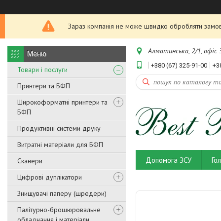
Зараз компанія не може швидко обробляти замовл
Алматинська, 2/1, офіс 3
+380 (67) 325-91-00
+3
Товари і послуги
Принтери та БФП
Широкоформатні принтери та
БФП
Продуктивні системи друку
Витратні матеріали для БФП
Допомога ЗСУ
Го
Сканери
Цифрові дуплікатори
Знищувачі паперу (шредери)
Палітурно-брошюровальне
обладнання і матеріали