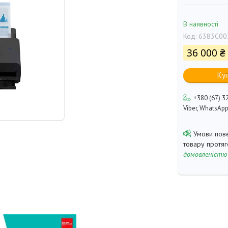
В наявності
Код:
6383C00
36 000 ₴
Ку
+380 (67) 3
Viber, WhatsAp
товару протя
домовленістю