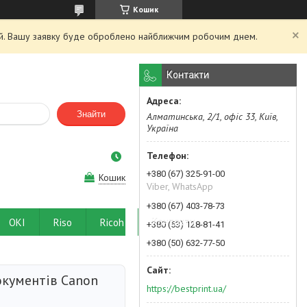
Кошик
ний. Вашу заявку буде оброблено найближчим робочим днем.
Контакти
Знайти
Алматинська, 2/1, офіс 33, Київ,
Україна
+380 (67) 325-91-00
Кошик
Viber, WhatsApp
+380 (67) 403-78-73
OKI
Riso
Ricoh
Контакти
+380 (63) 128-81-41
+380 (50) 632-77-50
окументів Canon
https://bestprint.ua/
N