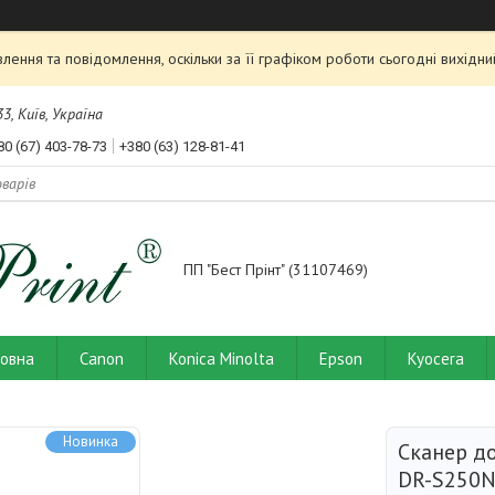
ення та повідомлення, оскільки за її графіком роботи сьогодні вихід
3, Київ, Україна
80 (67) 403-78-73
+380 (63) 128-81-41
ПП "Бест Прінт" (31107469)
ловна
Canon
Konica Minolta
Epson
Kyocera
Новинка
Сканер д
DR-S250