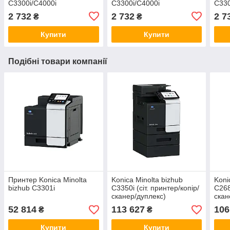
C3300i/C4000i
C3300i/C4000i
C330
2 732
2 732
2 7
₴
₴
Купити
Купити
Подібні товари компанії
Принтер Konica Minolta
Konica Minolta bizhub
Koni
bizhub C3301i
C3350i (сіт. принтер/копір/
C268
сканер/дуплекс)
скан
52 814
113 627
106
₴
₴
Купити
Купити