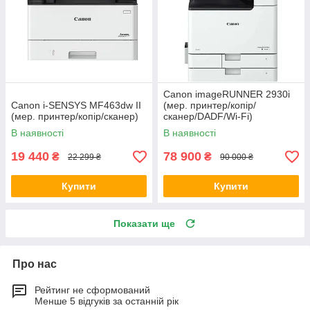
Canon imageRUNNER 2930i
Canon i-SENSYS MF463dw II
(мер. принтер/копір/
(мер. принтер/копір/сканер)
сканер/DADF/Wi-Fi)
В наявності
В наявності
19 440
78 900
₴
₴
22 299 ₴
90 000 ₴
Купити
Купити
Показати ще
Про нас
Рейтинг не сформований
Менше 5 відгуків за останній рік