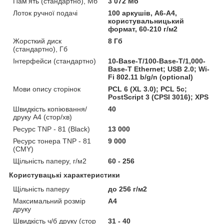
Пам'ять (стандартно), Мб
3 072 Мб
Лоток ручної подачі
100 аркушів, А6-А4,
користувальницький
формат, 60-210 г/м2
Жорсткий диск
8 Гб
(стандартно), Гб
Інтерфейси (стандартно)
10-Base-T/100-Base-T/1,000-
Base-T Ethernet; USB 2.0; Wi-
Fi 802.11 b/g/n (optional)
Мови опису сторінок
PCL 6 (XL 3.0); PCL 5c;
PostScript 3 (CPSI 3016); XPS
Швидкість копіювання/
40
друку A4 (стор/хв)
Ресурс TNP - 81 (Black)
13 000
Ресурс тонера TNP - 81
9 000
(CMY)
Щільність паперу, г/м2
60 - 256
Користувацькі характеристики
Щільність паперу
до 256 г/м2
Максимальний розмір
A4
друку
Швидкість ч/б друку (стор
31 - 40