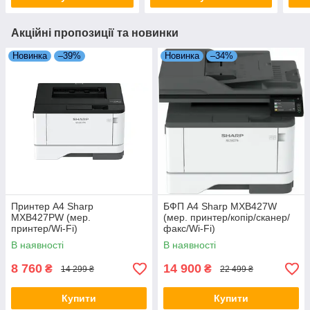
Акційні пропозиції та новинки
Новинка
–39%
Новинка
–34%
Принтер А4 Sharp
БФП А4 Sharp MXB427W
MXB427PW (мер.
(мер. принтер/копір/сканер/
принтер/Wi-Fi)
факс/Wi-Fi)
В наявності
В наявності
8 760
14 900
₴
₴
14 299 ₴
22 499 ₴
Купити
Купити