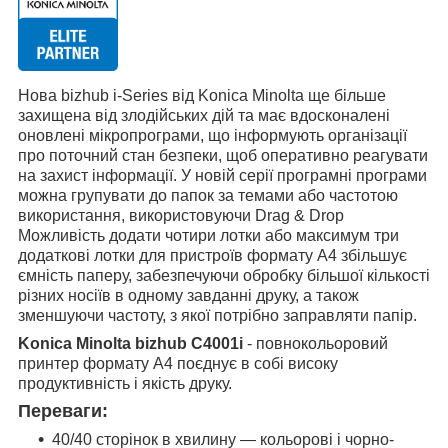
Нова bizhub i-Series від Konica Minolta ще більше
захищена від злодійських дій та має вдосконалені
оновлені мікропрограми, що інформують організації
про поточний стан безпеки, щоб оперативно реагувати
на захист інформації. У новій серії програмні програми
можна групувати до папок за темами або частотою
використання, використовуючи Drag & Drop
Можливість додати чотири лотки або максимум три
додаткові лотки для пристроїв формату А4 збільшує
ємність паперу, забезпечуючи обробку більшої кількості
різних носіїв в одному завданні друку, а також
зменшуючи частоту, з якої потрібно заправляти папір.
Konica Minolta bizhub C4001i
- повнокольоровий
принтер формату A4 поєднує в собі високу
продуктивність і якість друку.
Переваги:
40/40 сторінок в хвилину ― кольорові і чорно-