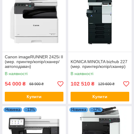
Canon imageRUNNER 2425i II
(мер. принтер/копір/сканер/
KONICA MINOLTA bizhub 227
автоподавач)
(мер. принтер/копір/сканер)
В наявності
В наявності
54 000
102 510
₴
₴
68 900 ₴
129 600 ₴
Купити
Купити
Новинка
–13%
Новинка
–12%