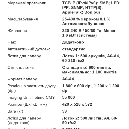
Мережеві протоколи
TCP/IP (IPv4/IPv6); SMB; LPD;
IPP; SNMP; HTTP(S);
AppleTalk; Bonjour
Масштабування
25-400 % з кроком 0,1 %
Автомасштабування
Живлення
220-240 В / 50/60 Гц, Менш
1,6 кВт (система)
Факс
додатково
Автоматичний дуплекс
стандартно
Лотки для паперу
Лоток 1: 500 аркушів, А6-А4,
60-210 г/м2
Ємність лотків
Стандартно: 600 листів,
максимально: 1 100 листів
Формат паперу
A6-A4
Роздільна здатність друку
1 800 x 600 dpi, 1 200 x 1 200
(dpi)
dpi
Imaging Unit lifetime CMY
55 000
Розміри (ШхГхВ, мм)
420 x 528 x 572
Вага (кг)
39
Лотки для паперу
Лоток 2: 500 листів, А4, 60-
(додатково)
90 г/м2