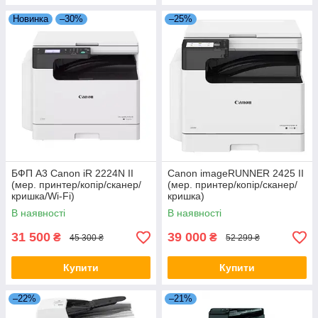
Новинка
–30%
–25%
БФП A3 Canon iR 2224N II
Canon imageRUNNER 2425 II
(мер. принтер/копір/сканер/
(мер. принтер/копір/сканер/
кришка/Wi-Fi)
кришка)
В наявності
В наявності
31 500
39 000
₴
₴
45 300 ₴
52 299 ₴
Купити
Купити
–22%
–21%