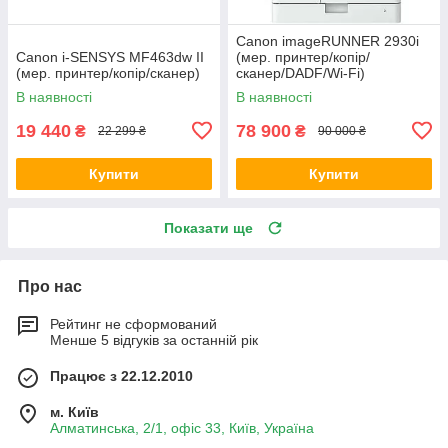
Canon imageRUNNER 2930i
Canon i-SENSYS MF463dw II
(мер. принтер/копір/
(мер. принтер/копір/сканер)
сканер/DADF/Wi-Fi)
В наявності
В наявності
19 440
78 900
₴
₴
22 299 ₴
90 000 ₴
Купити
Купити
Показати ще
Про нас
Рейтинг не сформований
Менше 5 відгуків за останній рік
Працює з 22.12.2010
м. Київ
Алматинська, 2/1, офіс 33, Київ, Україна