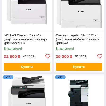
БФП A3 Canon iR 2224N II
Canon imageRUNNER 2425 II
(мер. принтер/копір/сканер/
(мер. принтер/копір/сканер/
кришка/Wi-Fi)
кришка)
В наявності
В наявності
31 500
39 000
₴
₴
45 300 ₴
52 299 ₴
Купити
Купити
–22%
–21%