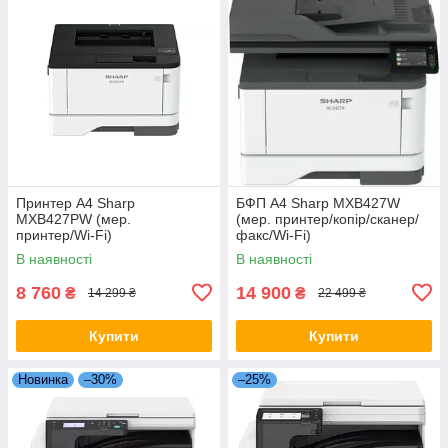
Принтер А4 Sharp
БФП А4 Sharp MXB427W
MXB427PW (мер.
(мер. принтер/копір/сканер/
принтер/Wi-Fi)
факс/Wi-Fi)
В наявності
В наявності
8 760
14 900
₴
₴
14 299 ₴
22 499 ₴
Купити
Купити
Новинка
–30%
–25%