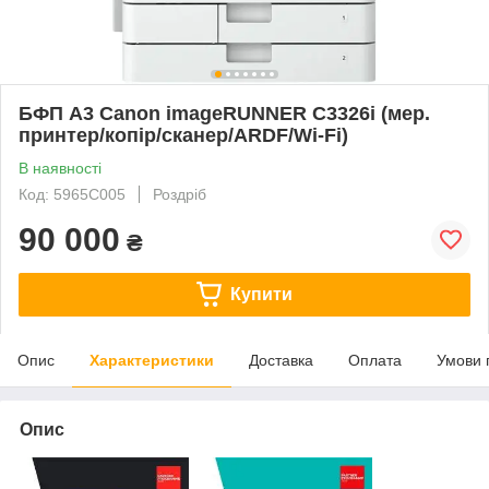
БФП А3 Canon imageRUNNER C3326i (мер.
принтер/копір/сканер/ARDF/Wi-Fi)
В наявності
Код: 5965C005
Роздріб
90 000
₴
Купити
Опис
Характеристики
Доставка
Оплата
Умови 
Опис