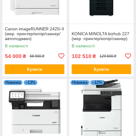
Canon imageRUNNER 2425i II
(мер. принтер/копір/сканер/
KONICA MINOLTA bizhub 227
автоподавач)
(мер. принтер/копір/сканер)
В наявності
В наявності
54 000
102 510
₴
₴
68 900 ₴
129 600 ₴
Купити
Купити
Новинка
–13%
Новинка
–12%