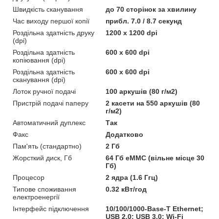
Швидкість сканування
до 70 сторінок за хвилину
Час виходу першої копії
прибл. 7.0 / 8.7 секунд
Роздільна здатність друку
1200 x 1200 dpi
(dpi)
Роздільна здатність
600 x 600 dpi
копіювання (dpi)
Роздільна здатність
600 x 600 dpi
сканування (dpi)
Лоток ручної подачі
100 аркушів (80 г/м2)
Пристрій подачі паперу
2 касети на 550 аркушів (80
г/м2)
Автоматичний дуплекс
Так
Факс
Додатково
Пам'ять (стандартно)
2 Гб
Жорсткий диск, Гб
64 Гб eMMC (вільне місце 30
Гб)
Процесор
2 ядра (1.6 Ггц)
Типове споживання
0.32 кВт/год
електроенергії
Інтерфейс підключення
10/100/1000-Base-T Ethernet;
USB 2.0; USB 3.0; Wi-Fi