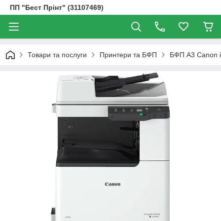
ПП "Бест Прінт" (31107469)
Товари та послуги
Принтери та БФП
БФП А3 Canon i