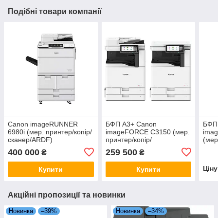
Подібні товари компанії
Canon imageRUNNER
БФП А3+ Canon
БФП
6980i (мер. принтер/копір/
imageFORCE C3150 (мер.
ima
сканер/ARDF)
принтер/копір/
(мер
сканер/ARDF/Wi-Fi)
скан
400 000
259 500
₴
₴
Цін
Купити
Купити
Акційні пропозиції та новинки
Новинка
–39%
Новинка
–34%