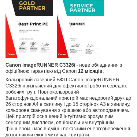
Canon imageRUNNER C3326i
- нове обладнання з
офіційною гарантією від Canon
12 місяців.
Кольоровий лазерний БФП Canon imageRUNNER
C3326i призначений для ефективної роботи середніх
робочих груп. Повнокольоровий
багатофункціональний пристрій має недорогий друк до
26 сторінок А4 в хвилину і до 15 сторінок А3 в хвилину,
кольорове сканування з кришкою або автоподавачем.
Цей пристрій оснащений інтуїтивно зрозумілим
сенсорним дисплеєм, опціональним внутрішнім
фінішером і має відмінні показники енергозбереження,
дозволяючи економити час і витрати.