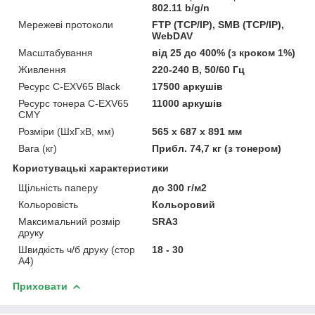
802.11 b/g/n
Мережеві протоколи
FTP (TCP/IP), SMB (TCP/IP),
WebDAV
Масштабування
від 25 до 400% (з кроком 1%)
Живлення
220-240 В, 50/60 Гц
Ресурс C-EXV65 Black
17500 аркушів
Ресурс тонера C-EXV65
11000 аркушів
CMY
Розміри (ШхГхВ, мм)
565 x 687 x 891 мм
Вага (кг)
Прибл. 74,7 кг (з тонером)
Користувацькі характеристики
Щільність паперу
до 300 г/м2
Кольоровість
Кольоровий
Максимальний розмір
SRA3
друку
Швидкість ч/б друку (стор
18 - 30
А4)
Приховати