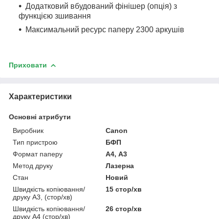
Додатковий вбудований фінішер (опція) з
функцією зшивання
Максимальний ресурс паперу 2300 аркушів
Приховати
Характеристики
Основні атрибути
Виробник
Canon
Тип пристрою
БФП
Формат паперу
А4, А3
Метод друку
Лазерна
Стан
Новий
Швидкість копіювання/
15 стор/хв
друку A3, (стор/хв)
Швидкість копіювання/
26 стор/хв
друку A4 (стор/хв)