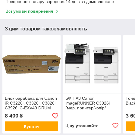
Повернення товару впродовж 14 днів за домовленістю
Всі умови повернення
З цим товаром також замовляють
Блок барабана для Canon
БФП А3 Canon
Тон
iR C3226i, C3326i, C3826i,
imageRUNNER C3926i
Blac
C3926i C-EXV49 DRUM
(мер. принтер/копір/
сканер/ARDF)
8 400
3 6
₴
Ціну уточнюйте
Купити