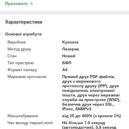
Приховати
Характеристики
Основні атрибути
Виробник
Kyocera
Метод друку
Лазерна
Стан
Новий
Тип пристрою
БФП
Формат паперу
А4
Мережеві протоколи
Прямий друк PDF-файлів,
друк з мережевого
протоколу друку (IPP), друк
повідомлень електронної
пошти, друк через мережеві
служби на пристроях (WSD),
безпечна друк через SSL,
IPsec, SNMPv3
Масштабування
від 25 до 400% (з кроком 1%)
Час виходу першої копії
Не більше 7.0 секунд
(автоподатчик), 5,8 секунд