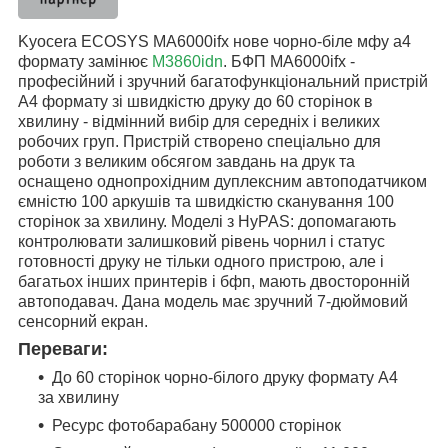
Kyocera ECOSYS MA6000ifx нове чорно-біле мфу а4
формату замінює
M3860idn
. БФП
MA6000ifx
-
професійний і зручний багатофункціональний пристрій
А4 формату зі швидкістю друку до 60 сторінок в
хвилину - відмінний вибір для середніх і великих
робочих груп. Пристрій створено спеціально для
роботи з великим обсягом завдань на друк та
оснащено однопрохідним дуплексним автоподатчиком
ємністю 100 аркушів та швидкістю сканування 100
сторінок за хвилину. Моделі з HyPAS: допомагають
контролювати залишковий рівень чорнил і статус
готовності друку не тільки одного пристрою, але і
багатьох інших принтерів і бфп, мають двосторонній
автоподавач. Дана модель має зручний 7-дюймовий
сенсорний екран.
Переваги:
До 60 сторінок чорно-білого друку формату А4
за хвилину
Ресурс фотобарабану 500000 сторінок