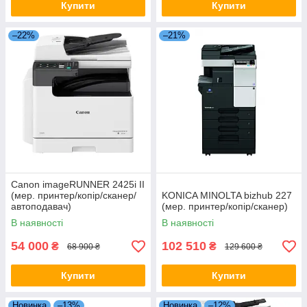
Купити
Купити
–22%
–21%
Canon imageRUNNER 2425i II
(мер. принтер/копір/сканер/
KONICA MINOLTA bizhub 227
автоподавач)
(мер. принтер/копір/сканер)
В наявності
В наявності
54 000
102 510
₴
₴
68 900 ₴
129 600 ₴
Купити
Купити
Новинка
–13%
Новинка
–12%