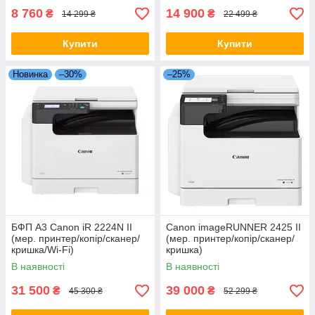
8 760
14 900
₴
₴
14 299 ₴
22 499 ₴
Купити
Купити
Новинка
–30%
–25%
БФП A3 Canon iR 2224N II
Canon imageRUNNER 2425 II
(мер. принтер/копір/сканер/
(мер. принтер/копір/сканер/
кришка/Wi-Fi)
кришка)
В наявності
В наявності
31 500
39 000
₴
₴
45 300 ₴
52 299 ₴