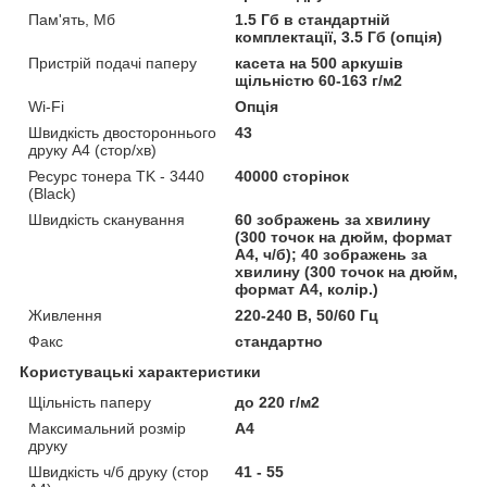
Пам'ять, Мб
1.5 Гб в стандартній
комплектації, 3.5 Гб (опція)
Пристрій подачі паперу
касета на 500 аркушів
щільністю 60-163 г/м2
Wi-Fi
Опція
Швидкість двостороннього
43
друку А4 (стор/хв)
Ресурс тонера TK - 3440
40000 сторінок
(Black)
Швидкість сканування
60 зображень за хвилину
(300 точок на дюйм, формат
A4, ч/б); 40 зображень за
хвилину (300 точок на дюйм,
формат A4, колір.)
Живлення
220-240 В, 50/60 Гц
Факс
стандартно
Користувацькі характеристики
Щільність паперу
до 220 г/м2
Максимальний розмір
A4
друку
Швидкість ч/б друку (стор
41 - 55