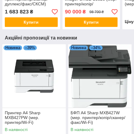
дуплекс/факс/СКСМ)
принтер/копір/
(мер
сканер/ARDF/Wi-Fi)
скан
1 683 823
90 000
₴
₴
98 700 ₴
Цін
Купити
Купити
Акційні пропозиції та новинки
Новинка
–39%
Новинка
–34%
Принтер А4 Sharp
БФП А4 Sharp MXB427W
MXB427PW (мер.
(мер. принтер/копір/сканер/
принтер/Wi-Fi)
факс/Wi-Fi)
В наявності
В наявності