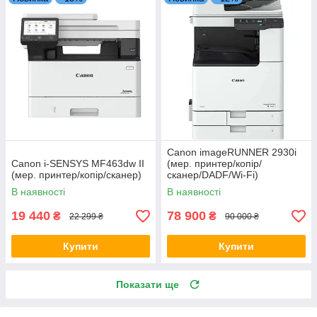
Canon imageRUNNER 2930i
Canon i-SENSYS MF463dw II
(мер. принтер/копір/
(мер. принтер/копір/сканер)
сканер/DADF/Wi-Fi)
В наявності
В наявності
19 440
78 900
₴
₴
22 299 ₴
90 000 ₴
Купити
Купити
Показати ще