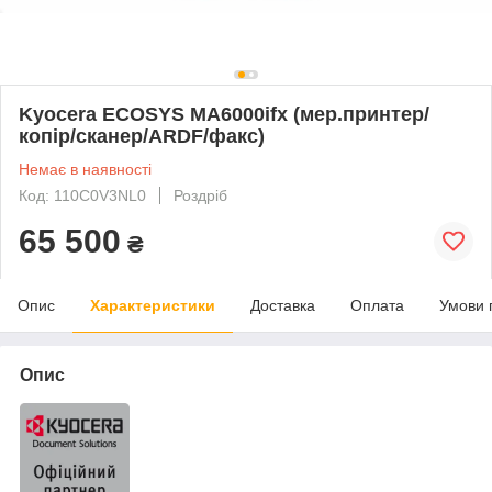
Kyocera ECOSYS MA6000ifx (мер.принтер/
копір/сканер/ARDF/факс)
Немає в наявності
Код: 110C0V3NL0
Роздріб
65 500
₴
Опис
Характеристики
Доставка
Оплата
Умови 
Опис