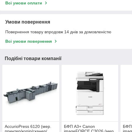
Всі умови оплати
Умови повернення
Повернення товару впродовж 14 днів за домовленістю
Всі умови повернення
Подібні товари компанії
AccurioPress 6120 (мер.
БФП А3+ Canon
БФП
принтер/копір/сканер/
imageFORCE C3026 (мер.
ima