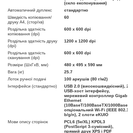
(скло експонування)
Автоматичний дуплекс
стандартно
Швидкість копіювання/
60
друку A4, (стор/хв)
Роздільна здатність
600 x 600 dpi
копіювання (dpi)
Роздільна здатність друку
1200 x 1200 dpi
(dpi)
Роздільна здатність
600 x 600 dpi
сканування (dpi)
Розміри (ШхГхВ, мм)
480 x 495 x 590 мм
Вага (кг)
25.7
Лоток ручної подачі
100 аркушів (80 г/м2)
Інтерфейси (стандартно)
USB 2.0 (високошвидкісний), 2
USB-хост інтерфейсу,
мережевий контроллер Gigabit
Ethernet
(10BaseT/100BaseTX/1000BaseT)
опціональний Wi-Fi (IEEE 802.11
b/g/n), 2 слоти eKUIO
Мови опису сторінок
PCL6 (5e/XL) KPDL3
(PostScript 3-сумісний),
прямий друк XPS і PDF