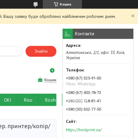
Кошик
ний. Вашу заявку буде оброблено найближчим робочим днем.
Контакти
Знайти
Алматинська, 2/1, офіс 33, Київ,
Україна
+380 (67) 325-91-00
Кошик
Viber, WhatsApp
+380 (67) 403-78-73
OKI
Riso
Ricoh
Контакти
+380 (63) 128-81-41
+380 (50) 632-77-50
р. принтер/копір/
https://bestprint.ua/