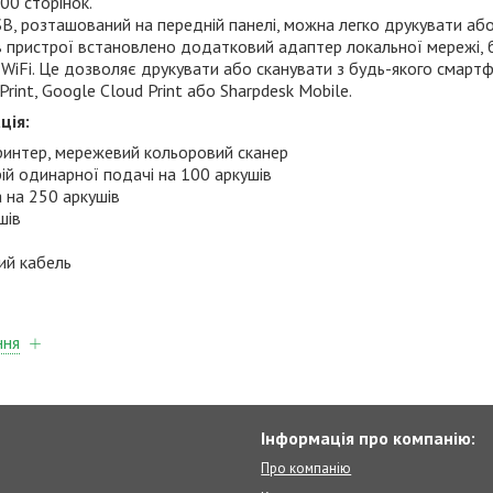
000 сторінок.
, розташований на передній панелі, можна легко друкувати аб
в пристрої встановлено додатковий адаптер локальної мережі,
WiFi. Це дозволяє друкувати або сканувати з будь-якого смарт
rint, Google Cloud Print або Sharpdesk Mobile.
ція:
ринтер, мережевий кольоровий сканер
ій одинарної подачі на 100 аркушів
а на 250 аркушів
шів
ий кабель
ння
Інформація про компанію:
Про компанію