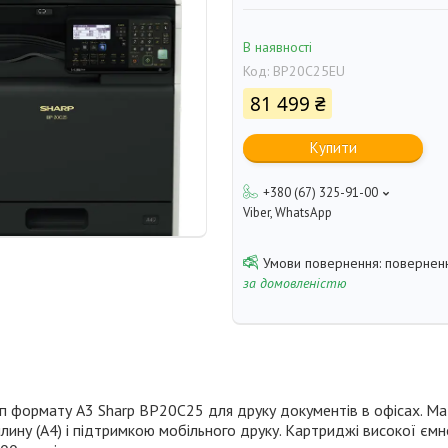
В наявності
Код:
BP20C25EU
81 499 ₴
Купити
+380 (67) 325-91-00
Viber, WhatsApp
поверненн
за домовленістю
 формату A3 Sharp BP20C25 для друку документів в офісах. Ма
хвилину (А4) і підтримкою мобільного друку. Картриджі високої єм