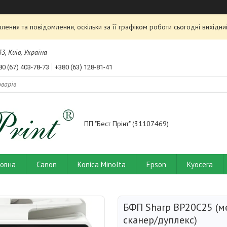
ення та повідомлення, оскільки за її графіком роботи сьогодні вихід
3, Київ, Україна
80 (67) 403-78-73
+380 (63) 128-81-41
ПП "Бест Прінт" (31107469)
ловна
Canon
Konica Minolta
Epson
Kyocera
БФП Sharp BP20C25 (ме
сканер/дуплекс)