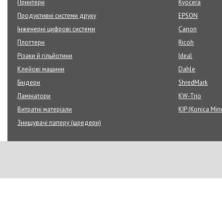
Принтери
Kyocera
Продуктивні системи друку
EPSON
Інженерні цифрові системи
Canon
Плоттери
Ricoh
Різаки й гільйотини
Ideal
Клейові машини
Dahle
Біндери
ShredMark
Ламінатори
KW-Trio
Витратні матеріали
KIP (Konica Min
Знищувачі паперу (шредери)