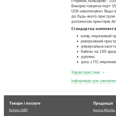
сторінок, кольорові - 10
Використовуючи порт USB
USB-накопичувач. Якщо 
до будь-якого пристрою 
допомогою принтерів AirP
Стандартна комплекта
копір, мережевий п
реверсивний пристр
універсальна касет
байпас на 100 арку
дуплекс
диск з ПЗ, мережев
Характеристики
Інформація для замовле
Товари і послуги
Продукція
Копіри і БФП
Konica Minolta