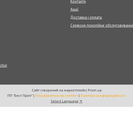
Контакти
Акції
Доставка і оплата
Сервісне покопійне обслуговуванн
olta)
Сайт створений на маркетплейсі
Prom.ua
ПП "Бест Прінт" |
Поскаржитися на контент
|
Політика конфіденційності
Select Language
▼