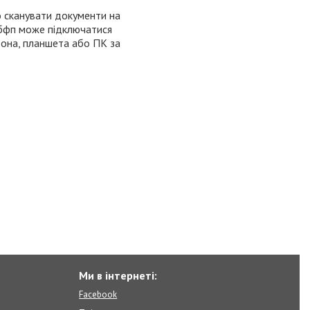
о сканувати документи на
 бфп може підключатися
фона, планшета або ПК за
Ми в інтернеті:
Facebook