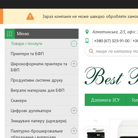
Зараз компанія не може швидко обробляти замовл
Алматинська, 2/1, офіс 3
+380 (67) 325-91-00
+3
Товари і послуги
Принтери та БФП
Широкоформатні принтери та
БФП
Продуктивні системи друку
Витратні матеріали для БФП
Допомога ЗСУ
Го
Сканери
Цифрові дуплікатори
Знищувачі паперу (шредери)
Палітурно-брошюровальне
обладнання і матеріали