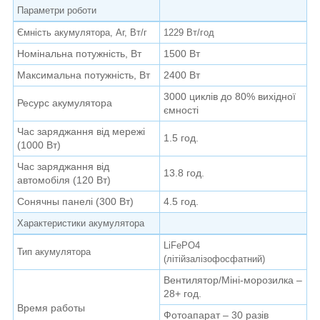
Параметри роботи
Ємність акумулятора, Аг, Вт/г
1229 Вт/год
Номінальна потужність, Вт
1500 Вт
Максимальна потужність, Вт
2400 Вт
3000 циклів до 80% вихідної
Ресурс акумулятора
ємності
Час заряджання від мережі
1.5 год.
(1000 Вт)
Час заряджання від
13.8 год.
автомобіля (120 Вт)
Сонячны панелі (300 Вт)
4.5 год.
Характеристики акумулятора
LiFePO4
Тип акумулятора
(літійзалізофосфатний)
Вентилятор/Міні-морозилка –
28+ год.
Время работы
Фотоапарат – 30 разів