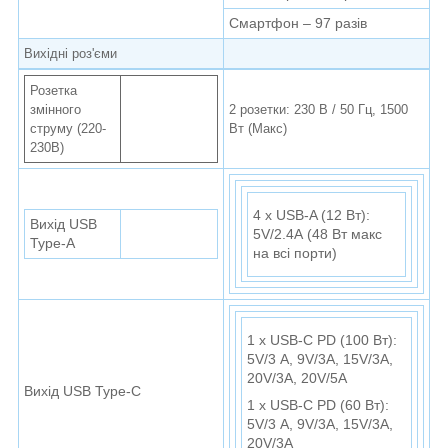
Смартфон – 97 разів
Вихідні роз'єми
Розетка
змінного
2 розетки: 230 В / 50 Гц, 1500
струму (220-
Вт (Макс)
230В)
4 x USB-A (12 Вт):
Вихід USB
5V/2.4А (48 Вт макс
Type-A
на всі порти)
1 x USB-C PD (100 Вт):
5V/3 А, 9V/3А, 15V/3А,
20V/3А, 20V/5А
Вихід USB Type-C
1 x USB-C PD (60 Вт):
5V/3 А, 9V/3А, 15V/3А,
20V/3А