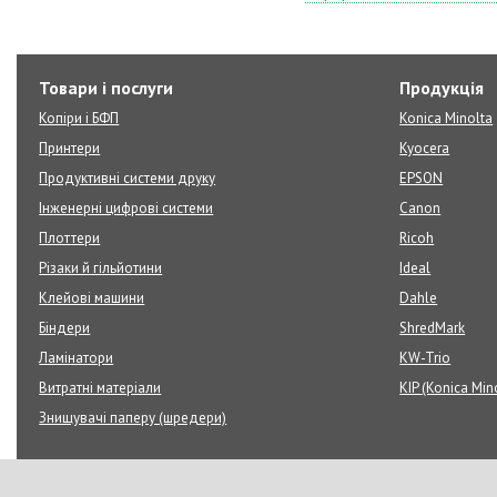
Товари і послуги
Продукція
Копіри і БФП
Konica Minolta
Принтери
Kyocera
Продуктивні системи друку
EPSON
Інженерні цифрові системи
Canon
Плоттери
Ricoh
Різаки й гільйотини
Ideal
Клейові машини
Dahle
Біндери
ShredMark
Ламінатори
KW-Trio
Витратні матеріали
KIP (Konica Min
Знищувачі паперу (шредери)