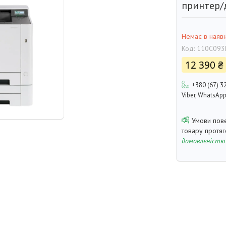
принтер/д
Немає в наявн
Код:
110C093
12 390 ₴
+380 (67) 3
Viber, WhatsAp
товару протя
домовленістю