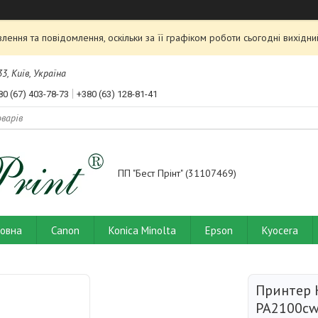
ення та повідомлення, оскільки за її графіком роботи сьогодні вихід
3, Київ, Україна
80 (67) 403-78-73
+380 (63) 128-81-41
ПП "Бест Прінт" (31107469)
ловна
Canon
Konica Minolta
Epson
Kyocera
Принтер 
PA2100cw