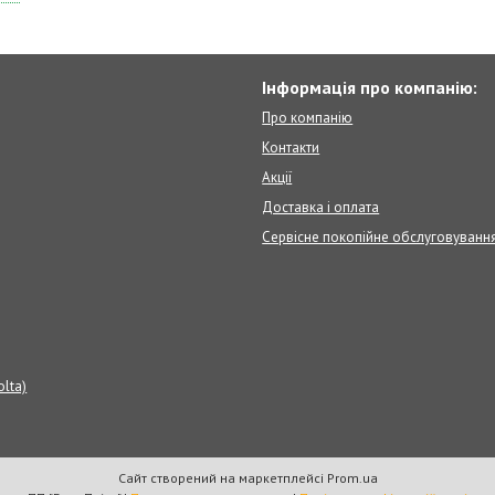
Інформація про компанію:
Про компанію
Контакти
Акції
Доставка і оплата
Сервісне покопійне обслуговуванн
olta)
Сайт створений на маркетплейсі
Prom.ua