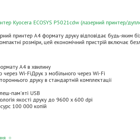
нтер Kyocera ECOSYS P5021cdw (лазерний принтер/дуплек
рний принтер А4 формату друку відповідає будь-яким бі
омпактні розміри, цей економічний пристрій включає без
формату А4 в хвилину
о через Wi-Fi
Друк з мобільного через Wi-Fi
тороннього друку в стандартній комплектації
флеш-пам'яті USB
ологія якості друку до 9600 x 600 dpi
сурс 100 000 копій
ння