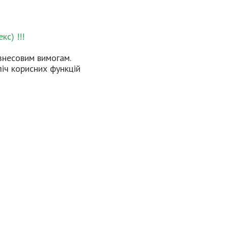
с) !!!
знесовим вимогам.
ліч корисних функцій