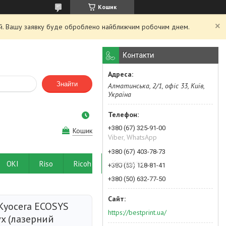
Кошик
ний. Вашу заявку буде оброблено найближчим робочим днем.
Контакти
Знайти
Алматинська, 2/1, офіс 33, Київ,
Україна
+380 (67) 325-91-00
Кошик
Viber, WhatsApp
+380 (67) 403-78-73
OKI
Riso
Ricoh
Контакти
+380 (63) 128-81-41
+380 (50) 632-77-50
Kyocera ECOSYS
https://bestprint.ua/
x (лазерний