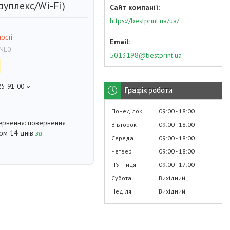
уплекс/Wi-Fi)
https://bestprint.ua/ua/
ості
NL0
5013198@bestprint.ua
25-91-00
Графік роботи
p
Понеділок
09:00
18:00
повернення
Вівторок
09:00
18:00
гом 14 днів
за
Середа
09:00
18:00
Четвер
09:00
18:00
Пʼятниця
09:00
17:00
Субота
Вихідний
Неділя
Вихідний