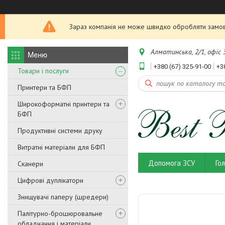
Зараз компанія не може швидко обробляти замовл
Алматинська, 2/1, офіс 3
+380 (67) 325-91-00
+3
Товари і послуги
Принтери та БФП
Широкоформатні принтери та
БФП
Продуктивні системи друку
Витратні матеріали для БФП
Допомога ЗСУ
Го
Сканери
Цифрові дуплікатори
Знищувачі паперу (шредери)
Палітурно-брошюровальне
обладнання і матеріали