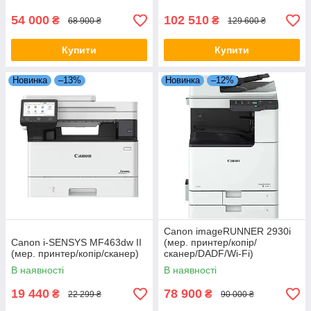
54 000
102 510
₴
₴
68 900 ₴
129 600 ₴
Купити
Купити
Новинка
–13%
Новинка
–12%
Canon imageRUNNER 2930i
Canon i-SENSYS MF463dw II
(мер. принтер/копір/
(мер. принтер/копір/сканер)
сканер/DADF/Wi-Fi)
В наявності
В наявності
19 440
78 900
₴
₴
22 299 ₴
90 000 ₴