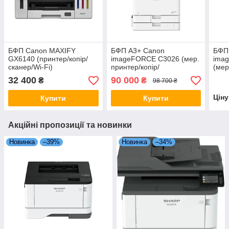
БФП Canon MAXIFY
БФП А3+ Canon
БФП
GX6140 (принтер/копір/
imageFORCE C3026 (мер.
ima
сканер/Wi-Fi)
принтер/копір/
(мер
сканер/ARDF/Wi-Fi)
скан
32 400
90 000
₴
₴
98 700 ₴
Цін
Купити
Купити
Акційні пропозиції та новинки
Новинка
–39%
Новинка
–34%