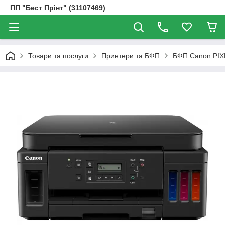
ПП "Бест Прінт" (31107469)
Товари та послуги
Принтери та БФП
БФП Canon PIXM