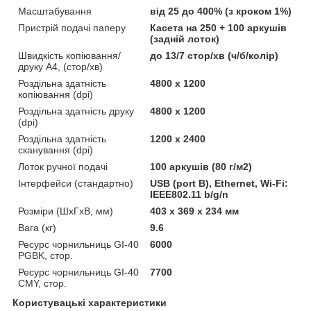
Масштабування
від 25 до 400% (з кроком 1%)
Пристрій подачі паперу
Касета на 250 + 100 аркушів
(задній лоток)
Швидкість копіювання/
до 13/7 стор/хв (ч/б/колір)
друку A4, (стор/хв)
Роздільна здатність
4800 x 1200
копіювання (dpi)
Роздільна здатність друку
4800 x 1200
(dpi)
Роздільна здатність
1200 x 2400
сканування (dpi)
Лоток ручної подачі
100 аркушів (80 г/м2)
Інтерфейси (стандартно)
USB (port B), Ethernet, Wi-Fi:
IEEE802.11 b/g/n
Розміри (ШхГхВ, мм)
403 x 369 x 234 мм
Вага (кг)
9.6
Ресурс чорнильниць GI-40
6000
PGBK, стор.
Ресурс чорнильниць GI-40
7700
CMY, стор.
Користувацькі характеристики