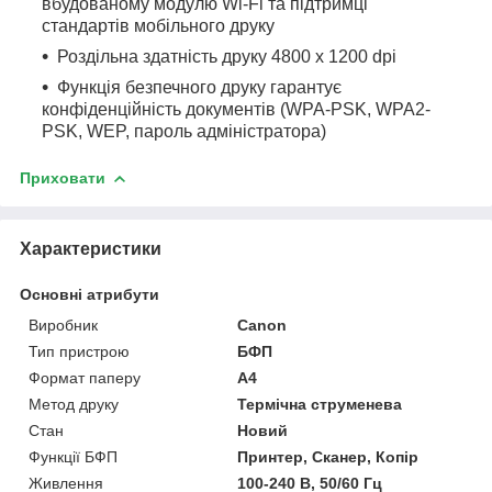
вбудованому модулю Wi-Fi та підтримці
стандартів мобільного друку
Роздільна здатність друку 4800 x 1200 dpi
Функція безпечного друку гарантує
конфіденційність документів
(WPA-PSK, WPA2-
PSK, WEP, пароль адміністратора)
Приховати
Характеристики
Основні атрибути
Виробник
Canon
Тип пристрою
БФП
Формат паперу
А4
Метод друку
Термічна струменева
Стан
Новий
Функції БФП
Принтер, Сканер, Копір
Живлення
100-240 В, 50/60 Гц