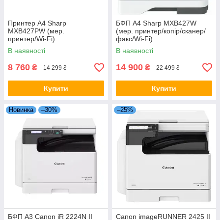
Принтер А4 Sharp
БФП А4 Sharp MXB427W
MXB427PW (мер.
(мер. принтер/копір/сканер/
принтер/Wi-Fi)
факс/Wi-Fi)
В наявності
В наявності
8 760
14 900
₴
₴
14 299 ₴
22 499 ₴
Купити
Купити
Новинка
–30%
–25%
БФП A3 Canon iR 2224N II
Canon imageRUNNER 2425 II