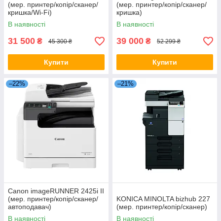
(мер. принтер/копір/сканер/
(мер. принтер/копір/сканер/
кришка/Wi-Fi)
кришка)
В наявності
В наявності
31 500
39 000
₴
₴
45 300 ₴
52 299 ₴
Купити
Купити
–22%
–21%
Canon imageRUNNER 2425i II
(мер. принтер/копір/сканер/
KONICA MINOLTA bizhub 227
автоподавач)
(мер. принтер/копір/сканер)
В наявності
В наявності