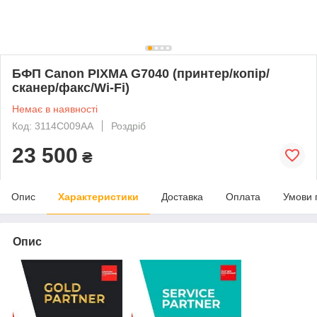
БФП Canon PIXMA G7040 (принтер/копір/
сканер/факс/Wi-Fi)
Немає в наявності
Код: 3114C009AA
Роздріб
23 500
₴
Опис
Характеристики
Доставка
Оплата
Умови 
Опис