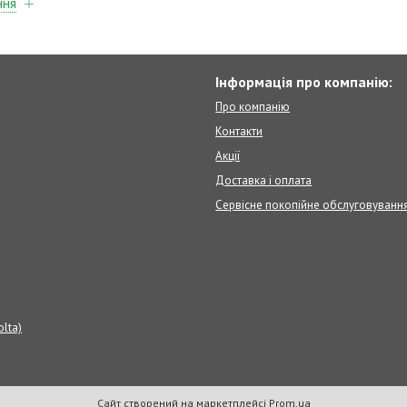
ння
Інформація про компанію:
Про компанію
Контакти
Акції
Доставка і оплата
Сервісне покопійне обслуговуванн
olta)
Сайт створений на маркетплейсі
Prom.ua