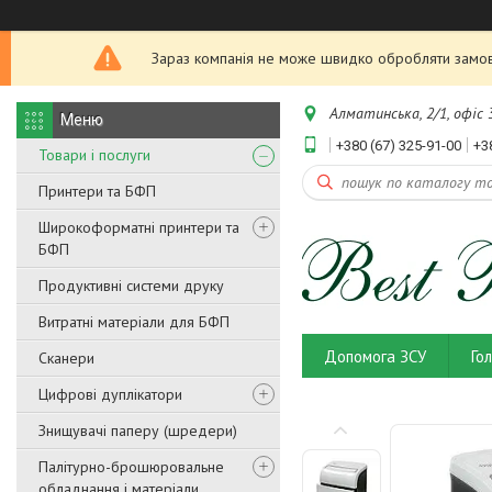
Зараз компанія не може швидко обробляти замовл
Алматинська, 2/1, офіс 3
+380 (67) 325-91-00
+3
Товари і послуги
Принтери та БФП
Широкоформатні принтери та
БФП
Продуктивні системи друку
Витратні матеріали для БФП
Допомога ЗСУ
Го
Сканери
Цифрові дуплікатори
Знищувачі паперу (шредери)
Палітурно-брошюровальне
обладнання і матеріали