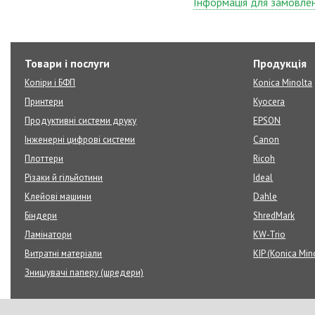
Інформація для замовле
Товари і послуги
Продукція
Копіри і БФП
Konica Minolta
Принтери
Kyocera
Продуктивні системи друку
EPSON
Інженерні цифрові системи
Canon
Плоттери
Ricoh
Різаки й гільйотини
Ideal
Клейові машини
Dahle
Біндери
ShredMark
Ламінатори
KW-Trio
Витратні матеріали
KIP (Konica Min
Знищувачі паперу (шредери)