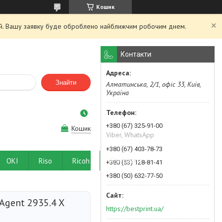
Кошик
ний. Вашу заявку буде оброблено найближчим робочим днем.
Контакти
Знайти
Алматинська, 2/1, офіс 33, Київ,
Україна
+380 (67) 325-91-00
Кошик
Viber, WhatsApp
+380 (67) 403-78-73
OKI
Riso
Ricoh
Контакти
+380 (63) 128-81-41
+380 (50) 632-77-50
Agent 2935.4 X
https://bestprint.ua/