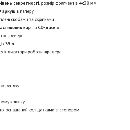
рівень секретності
, розмір фрагментів
4х30 мм
9 аркушів
паперу
плені скобами та скріпками
астикових карт
и
CD-дисків
топ, реверс
дів
35 л
ся індикатори роботи шредера:
 перегріву
ному кошику
ння оснащений коліщатками зі стопором