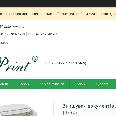
ення та повідомлення, оскільки за її графіком роботи сьогодні вихід
3, Київ, Україна
80 (67) 403-78-73
+380 (63) 128-81-41
ПП "Бест Прінт" (31107469)
ловна
Canon
Konica Minolta
Epson
Kyocera
Знищувач документів 
(4х30)