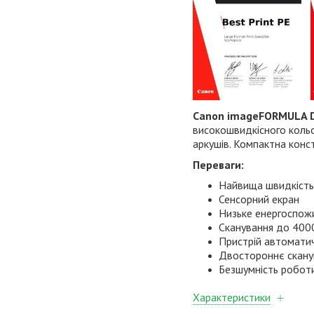
Canon imageFORMULA 
високошвидкісного кольо
аркушів. Компактна конст
Переваги:
Найвища швидкість
Сенсорний екран
Низьке енергоспож
Сканування до 4000
Пристрій автоматич
Двостороннє сканув
Безшумність роботи
Характеристики