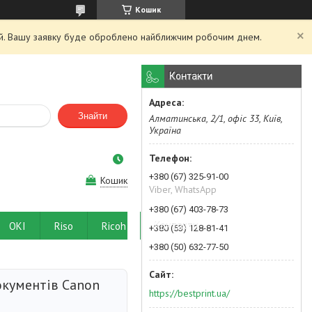
Кошик
ний. Вашу заявку буде оброблено найближчим робочим днем.
Контакти
Знайти
Алматинська, 2/1, офіс 33, Київ,
Україна
+380 (67) 325-91-00
Кошик
Viber, WhatsApp
+380 (67) 403-78-73
OKI
Riso
Ricoh
Контакти
+380 (63) 128-81-41
+380 (50) 632-77-50
окументів Canon
https://bestprint.ua/