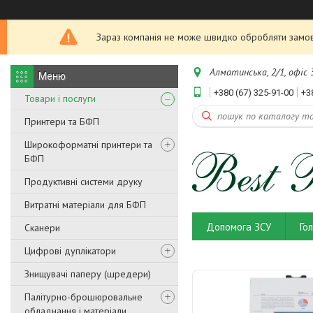
Зараз компанія не може швидко обробляти замовл
Алматинська, 2/1, офіс 3
+380 (67) 325-91-00
+3
Товари і послуги
Принтери та БФП
Широкоформатні принтери та
БФП
Продуктивні системи друку
Витратні матеріали для БФП
Допомога ЗСУ
Го
Сканери
Цифрові дуплікатори
Знищувачі паперу (шредери)
Палітурно-брошюровальне
обладнання і матеріали