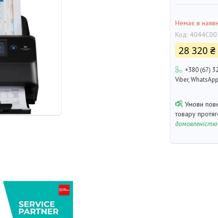
Немає в наявн
Код:
4044C00
28 320 ₴
+380 (67) 3
Viber, WhatsAp
товару протя
домовленістю