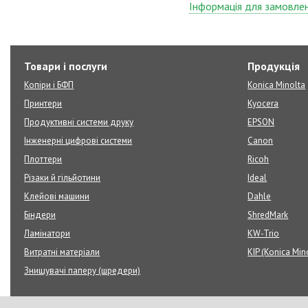
Інформація для замовле
Товари і послуги
Продукція
Копіри і БФП
Konica Minolta
Принтери
Kyocera
Продуктивні системи друку
EPSON
Інженерні цифрові системи
Canon
Плоттери
Ricoh
Різаки й гільйотини
Ideal
Клейові машини
Dahle
Біндери
ShredMark
Ламінатори
KW-Trio
Витратні матеріали
KIP (Konica Min
Знищувачі паперу (шредери)