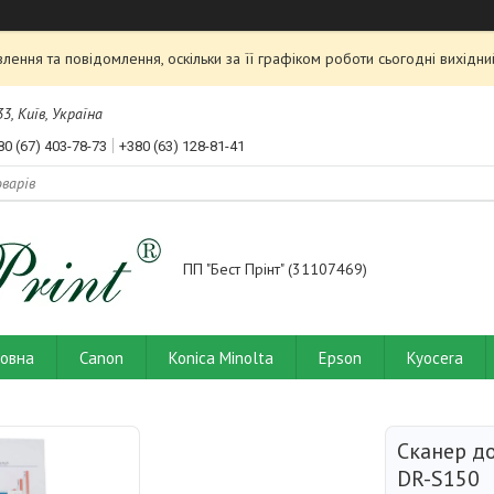
ення та повідомлення, оскільки за її графіком роботи сьогодні вихід
3, Київ, Україна
80 (67) 403-78-73
+380 (63) 128-81-41
ПП "Бест Прінт" (31107469)
ловна
Canon
Konica Minolta
Epson
Kyocera
Сканер д
DR-S150