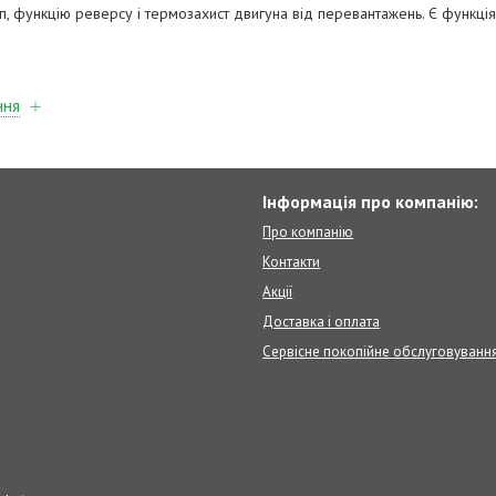
оп, функцію реверсу і термозахист двигуна від перевантажень. Є функці
ння
Інформація про компанію:
Про компанію
Контакти
Акції
Доставка і оплата
Сервісне покопійне обслуговуванн