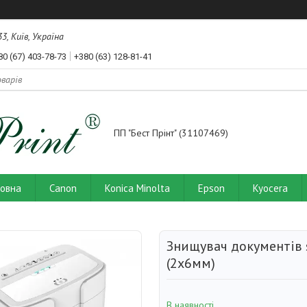
3, Київ, Україна
80 (67) 403-78-73
+380 (63) 128-81-41
ПП "Бест Прінт" (31107469)
ловна
Canon
Konica Minolta
Epson
Kyocera
Знищувач документів
(2x6мм)
В наявності