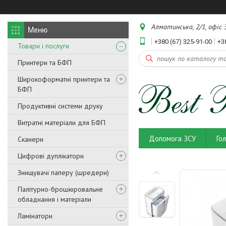
Алматинська, 2/1, офіс 3
+380 (67) 325-91-00
+3
Товари і послуги
Принтери та БФП
Широкоформатні принтери та
БФП
Продуктивні системи друку
Витратні матеріали для БФП
Допомога ЗСУ
Го
Сканери
Цифрові дуплікатори
Знищувачі паперу (шредери)
Палітурно-брошюровальне
обладнання і матеріали
Ламінатори