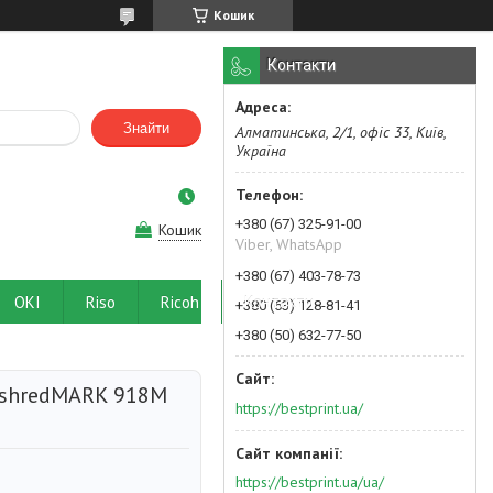
Кошик
Контакти
Знайти
Алматинська, 2/1, офіс 33, Київ,
Україна
+380 (67) 325-91-00
Кошик
Viber, WhatsApp
+380 (67) 403-78-73
OKI
Riso
Ricoh
Контакти
+380 (63) 128-81-41
+380 (50) 632-77-50
 shredMARK 918M
https://bestprint.ua/
https://bestprint.ua/ua/