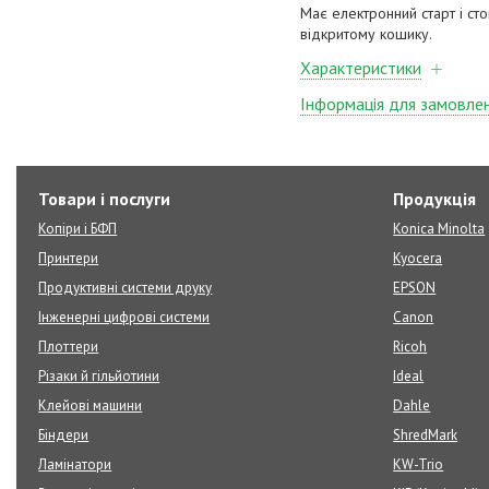
Має електронний старт і ст
відкритому кошику.
Характеристики
Інформація для замовле
Товари і послуги
Продукція
Копіри і БФП
Konica Minolta
Принтери
Kyocera
Продуктивні системи друку
EPSON
Інженерні цифрові системи
Canon
Плоттери
Ricoh
Різаки й гільйотини
Ideal
Клейові машини
Dahle
Біндери
ShredMark
Ламінатори
KW-Trio