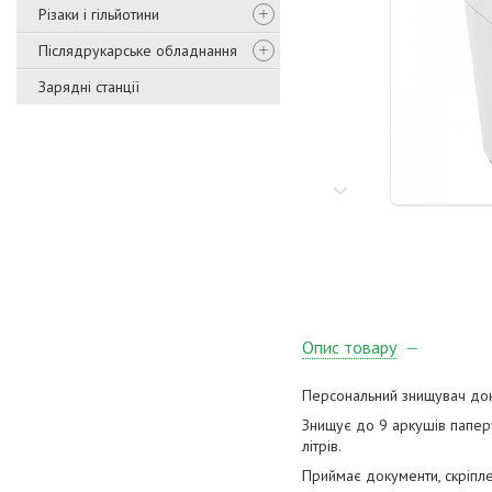
Різаки і гільйотини
Післядрукарське обладнання
Зарядні станції
Опис товару
Персональний знищувач док
Знищує до 9 аркушів паперу
літрів.
Приймає документи, скріпле