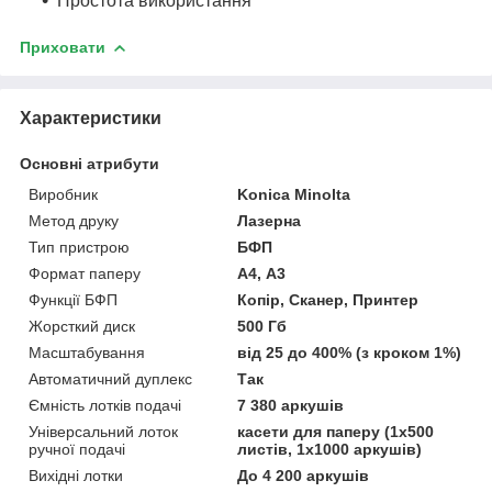
Простота використання
Приховати
Характеристики
Основні атрибути
Виробник
Konica Minolta
Метод друку
Лазерна
Тип пристрою
БФП
Формат паперу
А4, А3
Функції БФП
Копір, Сканер, Принтер
Жорсткий диск
500 Гб
Масштабування
від 25 до 400% (з кроком 1%)
Автоматичний дуплекс
Так
Ємність лотків подачі
7 380 аркушів
Універсальний лоток
касети для паперу (1х500
ручної подачі
листів, 1х1000 аркушів)
Вихідні лотки
До 4 200 аркушів