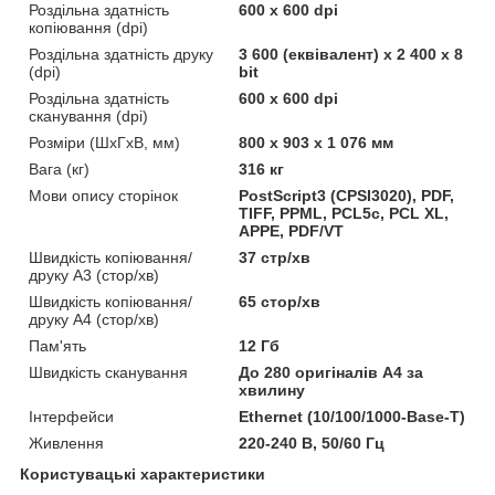
Роздільна здатність
600 x 600 dpi
копіювання (dpi)
Роздільна здатність друку
3 600 (еквівалент) х 2 400 х 8
(dpi)
bit
Роздільна здатність
600 x 600 dpi
сканування (dpi)
Розміри (ШхГхВ, мм)
800 x 903 x 1 076 мм
Вага (кг)
316 кг
Мови опису сторінок
PostScript3 (CPSI3020), PDF,
TIFF, PPML, PCL5c, PCL XL,
APPE, PDF/VT
Швидкість копіювання/
37 стр/хв
друку A3 (стор/хв)
Швидкість копіювання/
65 стор/хв
друку A4 (стор/хв)
Пам'ять
12 Гб
Швидкість сканування
До 280 оригіналів А4 за
хвилину
Інтерфейси
Ethernet (10/100/1000-Base-T)
Живлення
220-240 В, 50/60 Гц
Користувацькі характеристики