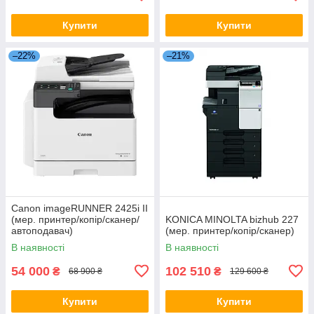
Купити
Купити
–22%
–21%
Canon imageRUNNER 2425i II
(мер. принтер/копір/сканер/
KONICA MINOLTA bizhub 227
автоподавач)
(мер. принтер/копір/сканер)
В наявності
В наявності
54 000
102 510
₴
₴
68 900 ₴
129 600 ₴
Купити
Купити