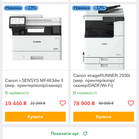
Новинка
–13%
Новинка
–12%
Canon imageRUNNER 2930i
Canon i-SENSYS MF463dw II
(мер. принтер/копір/
(мер. принтер/копір/сканер)
сканер/DADF/Wi-Fi)
В наявності
В наявності
19 440
78 900
₴
₴
22 299 ₴
90 000 ₴
Купити
Купити
Показати ще