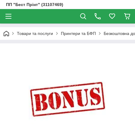
ПП "Бест Прінт" (31107469)
Товари та послуги
Принтери та БФП
Безкоштовна до