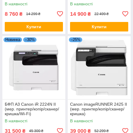
В наявності
В наявності
8 760
14 900
₴
₴
14 299 ₴
22 499 ₴
Купити
Купити
Новинка
–30%
–25%
БФП A3 Canon iR 2224N II
Canon imageRUNNER 2425 II
(мер. принтер/копір/сканер/
(мер. принтер/копір/сканер/
кришка/Wi-Fi)
кришка)
В наявності
В наявності
31 500
39 000
₴
₴
45 300 ₴
52 299 ₴