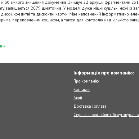
 й об'ємного знищення документів. Знищує 22 аркуші, фрагментами 2х1
ту залишається 2079 шматочків. У моделі дуже міцні суцільні ножі із за
и, диски, кредитні та дисконтні картки. Має наповнений інформативно ел
ерима, переповненим кошиком, а також для контролю над кількістю зни
ння
Інформація про компанію:
Про компанію
Контакти
Акції
Доставка і оплата
Сервісне покопійне обслуговуванн