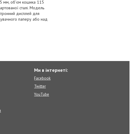
5 мм, об'єм кошика 115
гартованої сталі. Модель
ектронний дисплей для
щувачного паперу або над
Ми в інтернеті:
Facebook
Twitter
YouTube
я