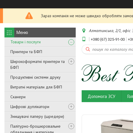
Зараз компанія не може швидко обробляти замовл
Алматинська, 2/1, офіс 3
+380 (67) 325-91-00
+3
Товари і послуги
Принтери та БФП
Широкоформатні принтери та
БФП
Продуктивні системи друку
Витратні матеріали для БФП
Допомога ЗСУ
Го
Сканери
Цифрові дуплікатори
Знищувачі паперу (шредери)
Палітурно-брошюровальне
обладнання і матеріали