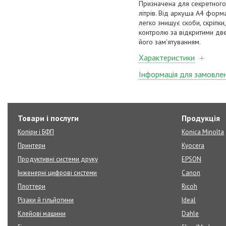
Призначена для секретного
літрів. Від аркуша А4 форма
легко знищує скоби, скріпк
контролю за відкритими дв
його зам'ятуванням.
Характеристики
Інформація для замовле
Товари і послуги
Продукція
Копіри і БФП
Konica Minolta
Принтери
Kyocera
Продуктивні системи друку
EPSON
Інженерні цифрові системи
Canon
Плоттери
Ricoh
Різаки й гільйотини
Ideal
Клейові машини
Dahle