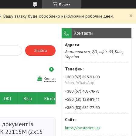
Кошик
ний. Вашу заявку буде оброблено найближчим робочим днем.
Контакти
Знайти
Алматинська, 2/1, офіс 33, Київ,
Україна
+380 (67) 325-91-00
Кошик
Viber, WhatsApp
+380 (67) 403-78-73
OKI
Riso
Ricoh
Контакти
+380 (63) 128-81-41
+380 (50) 632-77-50
 документів
https://bestprint.ua/
K 22115M (2x15