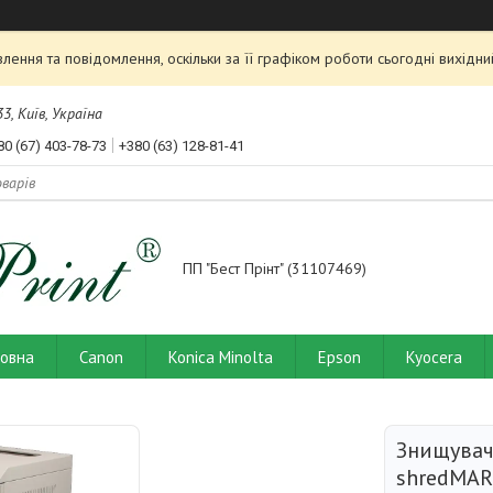
ення та повідомлення, оскільки за її графіком роботи сьогодні вихід
3, Київ, Україна
80 (67) 403-78-73
+380 (63) 128-81-41
ПП "Бест Прінт" (31107469)
ловна
Canon
Konica Minolta
Epson
Kyocera
Знищувач
shredMAR