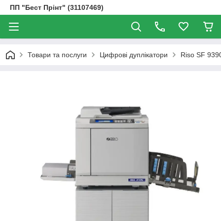
ПП "Бест Прінт" (31107469)
Товари та послуги
Цифрові дуплікатори
Riso SF 939