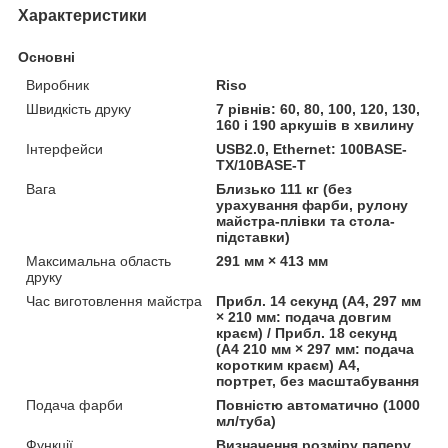
Характеристики
Основні
Виробник
Riso
Швидкість друку
7 рівнів: 60, 80, 100, 120, 130,
160 і 190 аркушів в хвилину
Інтерфейси
USB2.0, Ethernet: 100BASE-
TX/10BASE-T
Вага
Близько 111 кг (без
урахування фарби, рулону
майстра-плівки та стола-
підставки)
Максимальна область
291 мм × 413 мм
друку
Час виготовлення майстра
Прибл. 14 секунд (A4, 297 мм
× 210 мм: подача довгим
краєм) / Прибл. 18 секунд
(A4 210 мм × 297 мм: подача
коротким краєм) A4,
портрет, без масштабування
Подача фарби
Повністю автоматично (1000
мл/туба)
Функції
Визначення розміру паперу,