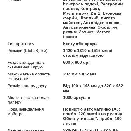
Контроль подачі, Растровий
процес, Контраст,
Мультидрук, 2 в 1, Економія
фарби, Швидкий. вигото.
майстри, Автовідключення,
Автовимкнення, Экологич.
режим, Захист і багато
іншого
Тип оригіналу
Книгу або аркуш
Розміри (ШхГхВ, мм)
1420 х 1310 х 1515 мм зі
столом-підставкою
Роздільна здатність
600 х 600 dpi
сканування і друку
Максимальна область
297 мм × 432 мм
сканування
Розмір паперу друку
Від 100 x 148 мм до 320 x 432
мм
Місткість лотка подачі
1000 аркушів
паперу
Подача/видалення
Повністю автоматично (A3:
майстра
прибл. 220 листів на рулон)/
Обсяг утилізації: прибл. 100
листів
Джерело живлення
220-240 В, 50-60 Гц <2,2 А>