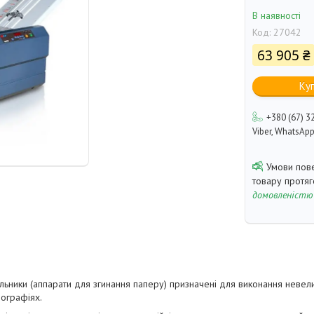
В наявності
Код:
27042
63 905 ₴
Ку
+380 (67) 3
Viber, WhatsAp
товару протя
домовленістю
льники (аппарати для згинання паперу) призначені для виконання невели
пографіях.