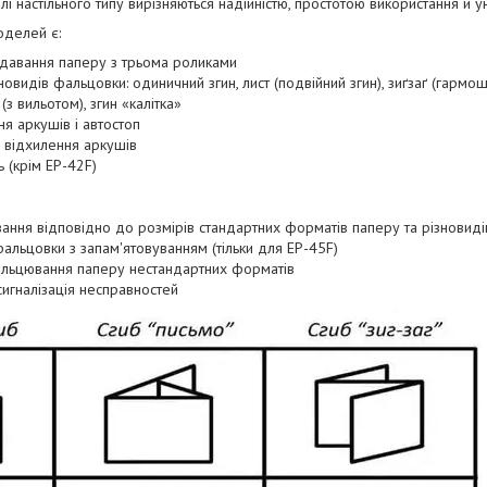
і настільного типу вирізняються надійністю, простотою використання й у
оделей є:
одавання паперу з трьома роликами
овидів фальцовки: одиничний згин, лист (подвійний згин), зиґзаґ (гармош
(з вильотом), згин «калітка»
я аркушів і автостоп
 відхилення аркушів
 (крім ЕР-42F)
ання відповідно до розмірів стандартних форматів паперу та різновиді
льцовки з запам'ятовуванням (тільки для ЕР-45F)
льцювання паперу нестандартних форматів
сигналізація несправностей