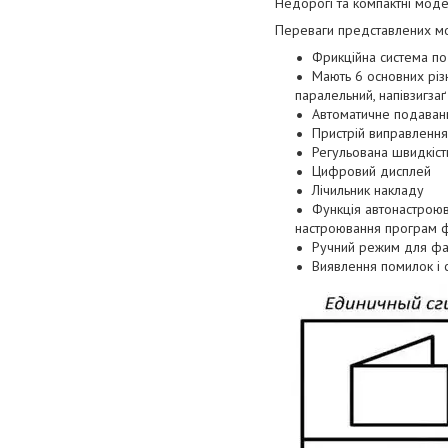
Недорогі та компактні модел
Переваги представлених м
Фрикційна система п
Мають 6 основних різн
паралельний, напівзигзаґ 
Автоматичне подаванн
Пристрій виправлення
Регульована швидкість
Цифровий дисплей
Лічильник накладу
Функція автонастроюв
настроювання програм фа
Ручний режим для фа
Виявлення помилок і 