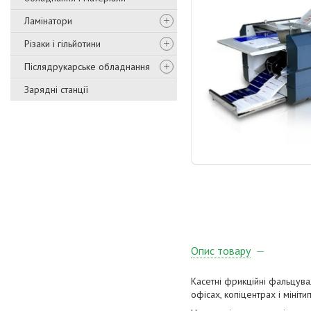
Ламінатори
Різаки і гільйотини
Післядрукарське обладнання
Зарядні станції
Опис товару
Касетні фрикційні фальцува
офісах, копіцентрах і мініти