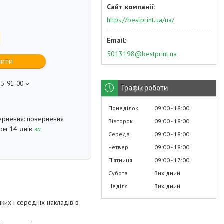
https://bestprint.ua/ua/
5013198@bestprint.ua
пити
25-91-00
Графік роботи
p
Понеділок
09:00
18:00
повернення
Вівторок
09:00
18:00
гом 14 днів
за
Середа
09:00
18:00
Четвер
09:00
18:00
Пʼятниця
09:00
17:00
Субота
Вихідний
Неділя
Вихідний
ких і середніх накладів в