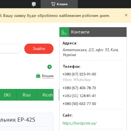
Кошик
ний. Вашу заявку буде оброблено найближчим робочим днем.
Контакти
Знайти
Алматинська, 2/1, офіс 33, Київ,
Україна
+380 (67) 325-91-00
Кошик
Viber, WhatsApp
+380 (67) 403-78-73
OKI
Riso
Ricoh
Контакти
+380 (63) 128-81-41
+380 (50) 632-77-50
льник EP-42S
https://bestprint.ua/