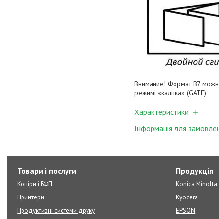
Внимание! Формат B7 можна
режимі «калітка» (GATE)
Характеристики
Інформація для замовле
Товари і послуги
Продукція
Копіри і БФП
Konica Minolta
Принтери
Kyocera
Продуктивні системи друку
EPSON