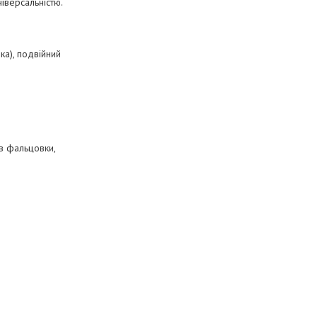
ніверсальністю.
ка), подвійний
в фальцовки,