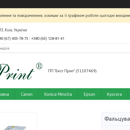
ення та повідомлення, оскільки за її графіком роботи сьогодні вихід
3, Київ, Україна
80 (67) 403-78-73
+380 (63) 128-81-41
ПП "Бест Прінт" (31107469)
ловна
Canon
Konica Minolta
Epson
Kyocera
Фальцува