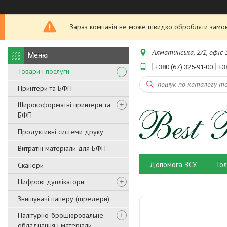
Зараз компанія не може швидко обробляти замовл
Алматинська, 2/1, офіс 3
+380 (67) 325-91-00
+3
Товари і послуги
Принтери та БФП
Широкоформатні принтери та
БФП
Продуктивні системи друку
Витратні матеріали для БФП
Допомога ЗСУ
Го
Сканери
Цифрові дуплікатори
Знищувачі паперу (шредери)
Палітурно-брошюровальне
обладнання і матеріали