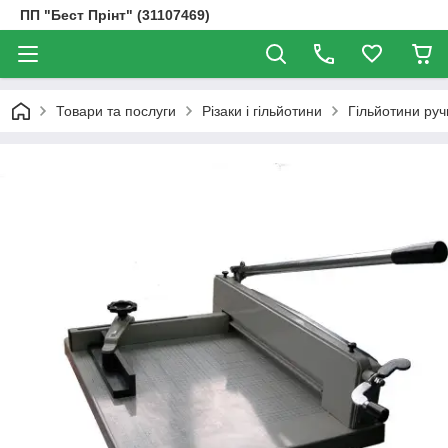
ПП "Бест Прінт" (31107469)
Товари та послуги
Різаки і гільйотини
Гільйотини руч