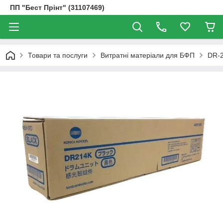
ПП "Бест Прінт" (31107469)
Товари та послуги
Витратні матеріали для БФП
DR-2