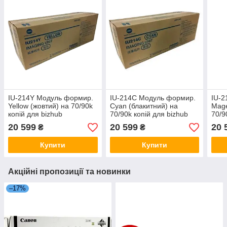
IU-214Y Модуль формир.
IU-214C Модуль формир.
IU-
Yellow (жовтий) на 70/90k
Cyan (блакитний) на
Mage
копій для bizhub
70/90k копій для bizhub
70/9
C227/C287
C227/C287
C22
20 599
20 599
20 
₴
₴
Купити
Купити
Акційні пропозиції та новинки
–17%