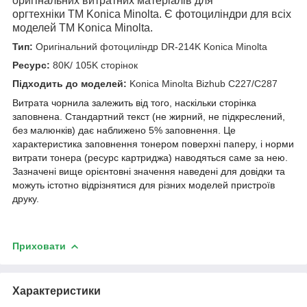
оригінальних витратних матеріалів для
оргтехніки
TM
Konica
Minolta
. Є фотоциліндри для всіх
моделей
TM
Konica
Minolta
.
Тип:
Оригінальний фотоциліндр DR-214K Konica Minolta
Ресурс:
80K/ 105K сторінок
Підходить до моделей:
Konica Minolta Bizhub C227/C287
Витрата чорнила залежить від того, наскільки сторінка
заповнена. Стандартний текст (не жирний, не підкреслений,
без малюнків) дає наближено 5% заповнення. Це
характеристика заповнення тонером поверхні паперу, і норми
витрати тонера (ресурс картриджа) наводяться саме за нею.
Зазначені вище орієнтовні значення наведені для довідки та
можуть істотно відрізнятися для різних моделей пристроїв
друку.
Приховати
Характеристики