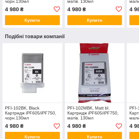
чорн.130мл
матів. 130мл
мали
4 980
4 980
4 9
₴
₴
Купити
Купити
Подібні товари компанії
PFI-102BK, Black
PFI-102MBK, Matt bl.
PFI-
Картридж iPF605/iPF750,
Картридж iPF605/iPF750,
Карт
чорн.130мл
матів. 130мл
мали
4 980
4 980
4 9
₴
₴
Купити
Купити