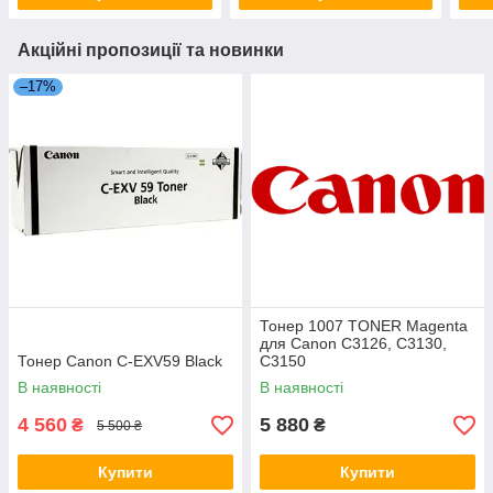
Акційні пропозиції та новинки
–17%
Тонер 1007 TONER Magenta
для Canon C3126, C3130,
Тонер Canon C-EXV59 Black
C3150
В наявності
В наявності
4 560
5 880
₴
₴
5 500 ₴
Купити
Купити