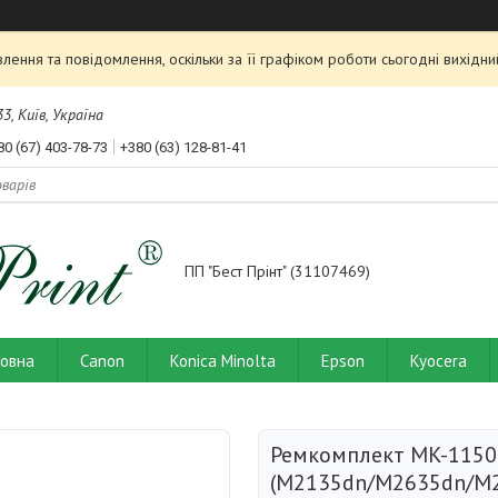
ення та повідомлення, оскільки за її графіком роботи сьогодні вихід
3, Київ, Україна
80 (67) 403-78-73
+380 (63) 128-81-41
ПП "Бест Прінт" (31107469)
ловна
Canon
Konica Minolta
Epson
Kyocera
Ремкомплект MK-1150
(M2135dn/M2635dn/M