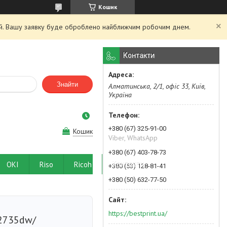
Кошик
ний. Вашу заявку буде оброблено найближчим робочим днем.
Контакти
Знайти
Алматинська, 2/1, офіс 33, Київ,
Україна
+380 (67) 325-91-00
Кошик
Viber, WhatsApp
+380 (67) 403-78-73
OKI
Riso
Ricoh
Контакти
+380 (63) 128-81-41
+380 (50) 632-77-50
https://bestprint.ua/
2735dw/