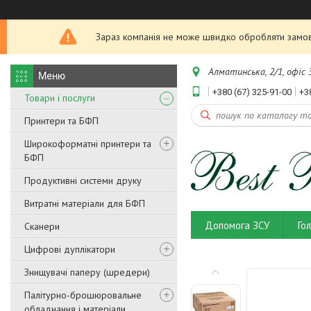
Зараз компанія не може швидко обробляти замовл
Алматинська, 2/1, офіс 3
+380 (67) 325-91-00
+3
Товари і послуги
Принтери та БФП
Широкоформатні принтери та
БФП
Продуктивні системи друку
Витратні матеріали для БФП
Допомога ЗСУ
Го
Сканери
Цифрові дуплікатори
Знищувачі паперу (шредери)
Палітурно-брошюровальне
обладнання і матеріали