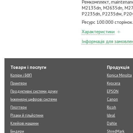
Ремкомплект, maintenan
M2135dn, M2635dn, M273
P2235dn, P2235dw, P20
Ресурс 100.000 сторінок.
Характеристики
Інформація для замовле
Товари і послуги
Продукція
Копіри і БФП
Konica Minolta
Принтери
Kyocera
Продуктивні системи друку
EPSON
Інженерні цифрові системи
Canon
Плоттери
Ricoh
Різаки й гільйотини
Ideal
Клейові машини
Dahle
Біндери
ShredMark