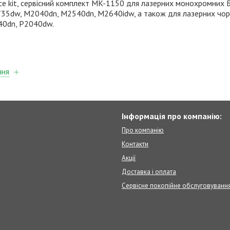
ce kit, сервісний комплект MK-1150 для лазерних монохромних
5dw, M2040dn, M2540dn, M2640idw, а також для лазерних чорн
40dn, P2040dw.
ння
Інформація про компанію:
Про компанію
Контакти
Акції
Доставка і оплата
Сервісне покопійне обслуговуванн