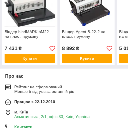
Біндер bindMARK bM22+
Біндер Agent B-22-2 на
Бінд
на пласт. пружину
пласт. пружину
на м
7 431
8 892
5 0
₴
₴
Купити
Купити
Про нас
Рейтинг не сформований
Менше 5 відгуків за останній рік
Працює з 22.12.2010
м. Київ
Алматинська, 2/1, офіс 33, Київ, Україна
Контакти