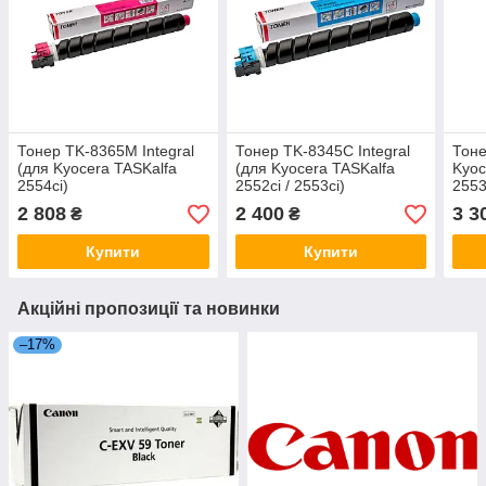
Тонер TK-8365M Integral
Тонер TK-8345C Integral
Тоне
(для Kyocera TASKalfa
(для Kyocera TASKalfa
Kyoc
2554ci)
2552ci / 2553ci)
2553
2 808
2 400
3 3
₴
₴
Купити
Купити
Акційні пропозиції та новинки
–17%