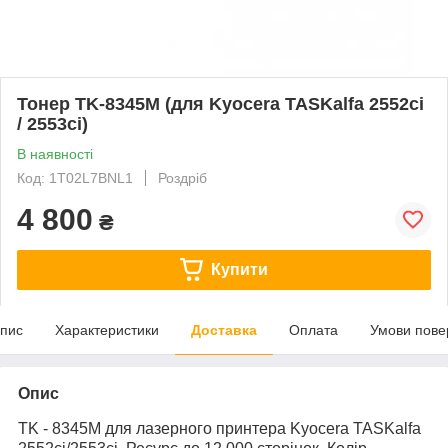
Тонер TK-8345M (для Kyocera TASKalfa 2552ci
/ 2553ci)
В наявності
Код: 1T02L7BNL1
Роздріб
4 800
₴
Купити
пис
Характеристики
Доставка
Оплата
Умови пове
Опис
TK - 8345M для лазерного принтера Kyocera TASKalfa