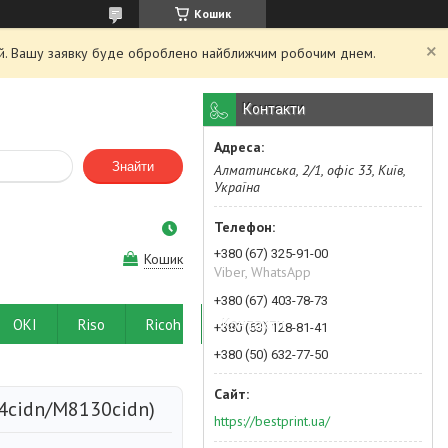
Кошик
ний. Вашу заявку буде оброблено найближчим робочим днем.
Контакти
Знайти
Алматинська, 2/1, офіс 33, Київ,
Україна
+380 (67) 325-91-00
Кошик
Viber, WhatsApp
+380 (67) 403-78-73
OKI
Riso
Ricoh
Контакти
+380 (63) 128-81-41
+380 (50) 632-77-50
4cidn/M8130cidn)
https://bestprint.ua/