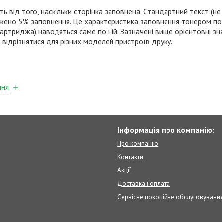
 від того, наскільки сторінка заповнена. Стандартний текст (не
жено 5% заповнення. Це характеристика заповнення тонером пов
картриджа) наводяться саме по ній. Зазначені вище орієнтовні зн
 відрізнятися для різних моделей пристроїв друку.
ння
Інформація про компанію:
Про компанію
Контакти
Акції
Доставка і оплата
Сервісне покопійне обслуговуванн