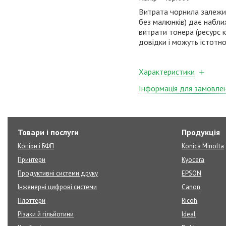
Витрата чорнила залежить
без малюнків) дає набли
витрати тонера (ресурс 
довідки і можуть істотно
Характеристики
Інформація для замовле
Товари і послуги
Продукція
Копіри і БФП
Konica Minolta
Принтери
Kyocera
Продуктивні системи друку
EPSON
Інженерні цифрові системи
Canon
Плоттери
Ricoh
Різаки й гільйотини
Ideal