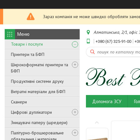
Зараз компанія не може швидко обробляти замовл
Алматинська, 2/1, офіс 3
+380 (67) 325-91-00
+3
Товари і послуги
Принтери та БФП
Широкоформатні принтери та
БФП
Продуктивні системи друку
Витратні матеріали для БФП
Допомога ЗСУ
Го
Сканери
Цифрові дуплікатори
Знищувачі паперу (шредери)
Палітурно-брошюровальне
обладнання і матеріали