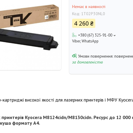
Немає в наявності
Код:
1T02P30NL0
4 260 ₴
+380 (67) 325-91-00
Viber, WhatsApp
поверненн
за домовленістю
р-картриджі високої якості для лазерних принтерів і МФУ Kyocera
 принтерів Kyocera M8124cidn/M8130cidn. Ресурс до 12 000 
ркуша формату A4.