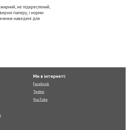
 жирний, не підкреслений,
ерхні паперу, і норми
ачення наведені для
Ми в інтернеті:
Facebook
Twitter
YouTube
я