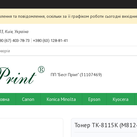
ення та повідомлення, оскільки за її графіком роботи сьогодні вихід
3, Київ, Україна
80 (67) 403-78-73
+380 (63) 128-81-41
ПП "Бест Прінт" (31107469)
ловна
Canon
Konica Minolta
Epson
Kyocera
Тонер TK-8115K (M812