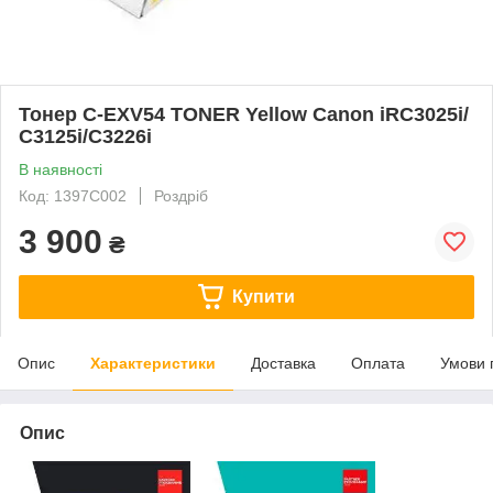
Тонер C-EXV54 TONER Yellow Canon iRC3025i/
С3125i/C3226i
В наявності
Код: 1397C002
Роздріб
3 900
₴
Купити
Опис
Характеристики
Доставка
Оплата
Умови 
Опис