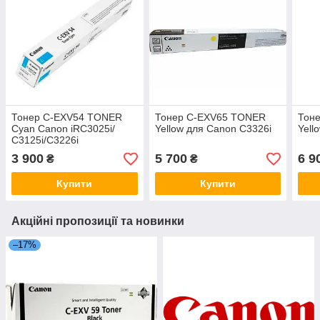
Тонер C-EXV54 TONER
Тонер C-EXV65 TONER
Тон
Cyan Canon iRC3025i/
Yellow для Canon C3326i
Yell
С3125i/C3226i
3 900
5 700
6 9
₴
₴
Купити
Купити
Акційні пропозиції та новинки
–17%