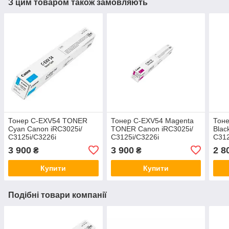
З цим товаром також замовляють
Тонер C-EXV54 TONER
Тонер C-EXV54 Magenta
Тон
Cyan Canon iRC3025i/
TONER Canon iRC3025i/
Blac
С3125i/C3226i
С3125i/C3226i
С312
3 900
3 900
2 8
₴
₴
Купити
Купити
Подібні товари компанії