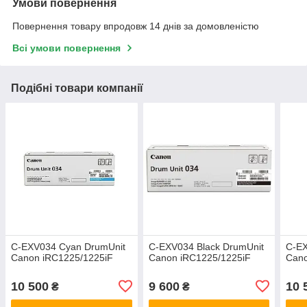
Умови повернення
Повернення товару впродовж 14 днів за домовленістю
Всі умови повернення
Подібні товари компанії
C-EXV034 Cyan DrumUnit
C-EXV034 Black DrumUnit
C-EX
Canon iRC1225/1225iF
Canon iRC1225/1225iF
Cano
10 500
9 600
10 
₴
₴