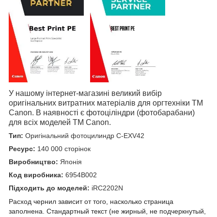
У нашому інтернет-магазині великий вибір
оригінальних витратних матеріалів для оргтехніки
TM
Canon
. В наявності є фотоціліндри (фотобарабани)
для всіх моделей
TM
Canon
.
Тип:
Оригінальний фотоцилиндр C-EXV42
Ресурс:
140 000 сторінок
Виробництво:
Японія
Код виробника:
6954B002
Підходить до моделей:
iRC2202N
Расход чернил зависит от того, насколько страница
заполнена. Стандартный текст (не жирный, не подчеркнутый,