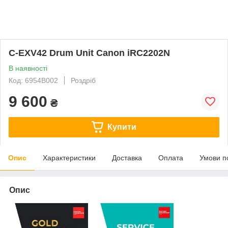
C-EXV42 Drum Unit Canon iRC2202N
В наявності
Код: 6954B002
Роздріб
9 600
₴
Купити
Опис
Характеристики
Доставка
Оплата
Умови п
Опис