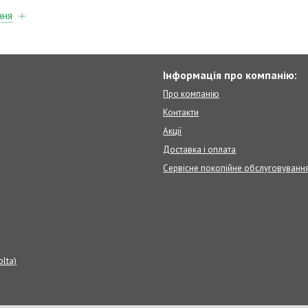
ння
Інформація про компанію:
Про компанію
Контакти
Акції
Доставка і оплата
Сервісне покопійне обслуговуванн
olta)