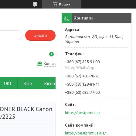
Кошик
Контакти
Знайти
Алматинська, 2/1, офіс 33, Київ,
Україна
+380 (67) 325-91-00
Кошик
Viber, WhatsApp
+380 (67) 403-78-73
OKI
Riso
Ricoh
Контакти
+380 (63) 128-81-41
+380 (50) 632-77-50
TONER BLACK Canon
https://bestprint.ua/
0/2225
https://bestprint.ua/ua/