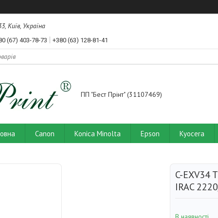
3, Київ, Україна
80 (67) 403-78-73
+380 (63) 128-81-41
ПП "Бест Прінт" (31107469)
ловна
Canon
Konica Minolta
Epson
Kyocera
C-EXV34 
IRAC 222
В наявності