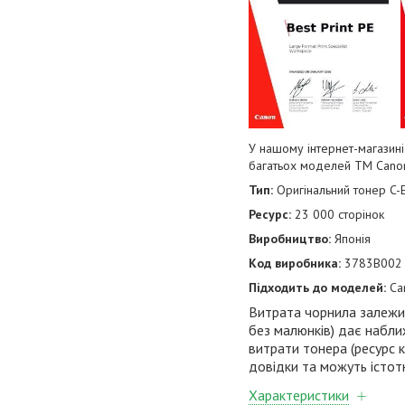
У нашому інтернет-магазині
багатьох моделей
TM
Cano
Тип:
Оригінальний тонер
C-E
Ресурс:
23 000 сторінок
Виробництво:
Японія
Код виробника:
3783B002
Підходить до моделей:
Ca
Витрата чорнила залежить
без малюнків) дає набли
витрати тонера (ресурс 
довідки та можуть істот
Характеристики