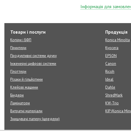
Інформація для замовле
Товари і послуги
Продукція
Копіри і БФП
Konica Minolta
Принтери
Kyocera
Продуктивні системи друку
EPSON
Інженерні цифрові системи
Canon
Плоттери
Ricoh
Різаки й гільйотини
Ideal
Клейові машини
Dahle
Біндери
ShredMark
Ламінатори
KW-Trio
Витратні матеріали
KIP (Konica Min
Знищувачі паперу (шредери)