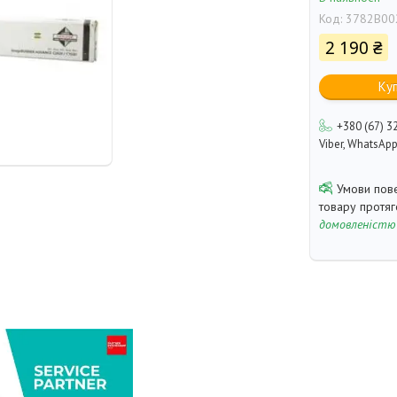
Код:
3782B00
2 190 ₴
Ку
+380 (67) 3
Viber, WhatsAp
товару протя
домовленістю