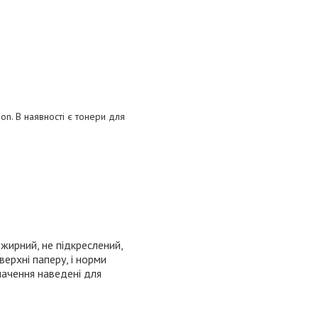
on
. В наявності є тонери для
 жирний, не підкреслений,
ерхні паперу, і норми
начення наведені для