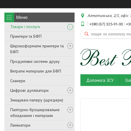
Алматинська, 2/1, офіс 3
+380 (67) 325-91-00
+3
Товари і послуги
Принтери та БФП
Широкоформатні принтери та
БФП
Продуктивні системи друку
Витратні матеріали для БФП
Допомога ЗСУ
Го
Сканери
Цифрові дуплікатори
Знищувачі паперу (шредери)
Палітурно-брошюровальне
обладнання і матеріали
Ламінатори