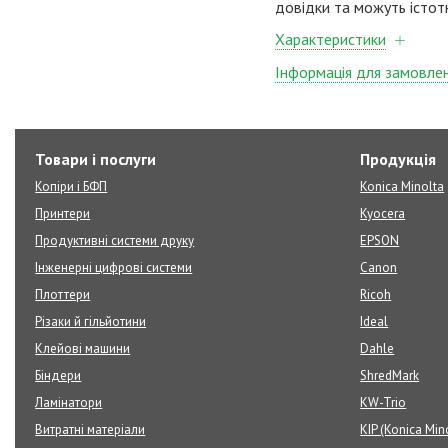
довідки та можуть істот
Характеристики
Інформація для замовле
Товари і послуги
Продукція
Копіри і БФП
Konica Minolta
Принтери
Kyocera
Продуктивні системи друку
EPSON
Інженерні цифрові системи
Canon
Плоттери
Ricoh
Різаки й гільйотини
Ideal
Клейові машини
Dahle
Біндери
ShredMark
Ламінатори
KW-Trio
Витратні матеріали
KIP (Konica Min