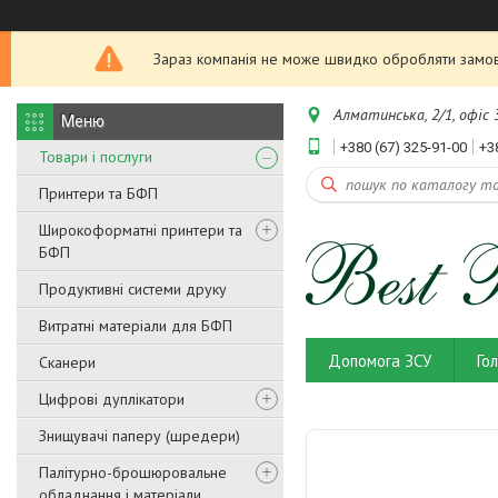
Зараз компанія не може швидко обробляти замовл
Алматинська, 2/1, офіс 3
+380 (67) 325-91-00
+3
Товари і послуги
Принтери та БФП
Широкоформатні принтери та
БФП
Продуктивні системи друку
Витратні матеріали для БФП
Допомога ЗСУ
Го
Сканери
Цифрові дуплікатори
Знищувачі паперу (шредери)
Палітурно-брошюровальне
обладнання і матеріали