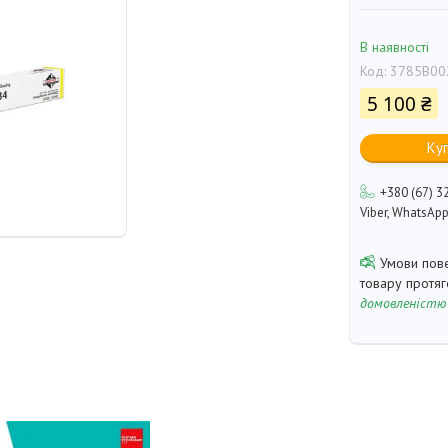
В наявності
Код:
3785B00
5 100 ₴
Ку
+380 (67) 3
Viber, WhatsAp
товару протя
домовленістю