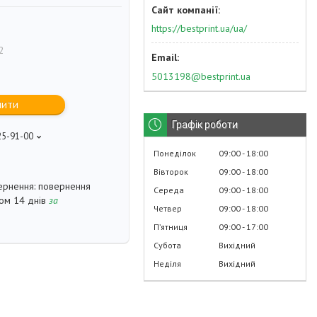
https://bestprint.ua/ua/
2
5013198@bestprint.ua
пити
Графік роботи
25-91-00
p
Понеділок
09:00
18:00
Вівторок
09:00
18:00
повернення
Середа
09:00
18:00
гом 14 днів
за
Четвер
09:00
18:00
Пʼятниця
09:00
17:00
Субота
Вихідний
Неділя
Вихідний