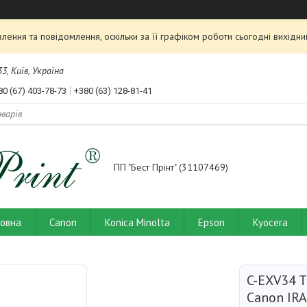
ення та повідомлення, оскільки за її графіком роботи сьогодні вихід
3, Київ, Україна
80 (67) 403-78-73
+380 (63) 128-81-41
ПП "Бест Прінт" (31107469)
ловна
Canon
Konica Minolta
Epson
Kyocera
C-EXV34 
Canon IR