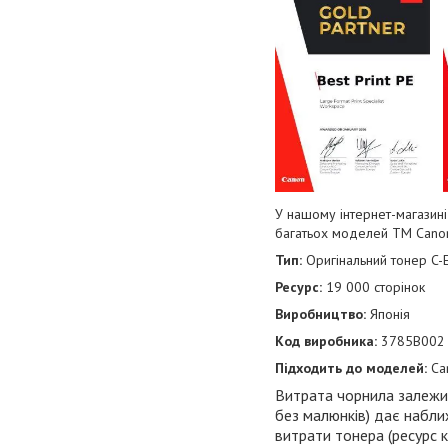
У нашому інтернет-магазині
багатьох моделей
TM
Cano
Тип:
Оригінальний тонер
C-
Ресурс:
19 000 сторінок
Виробництво:
Японія
Код виробника:
3785B002
Підходить до моделей:
Ca
Витрата чорнила залежить
без малюнків) дає набли
витрати тонера (ресурс 