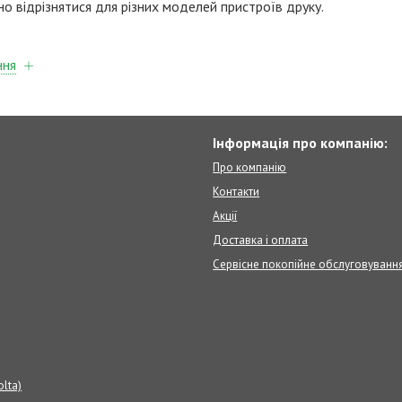
но відрізнятися для різних моделей пристроїв друку.
ння
Інформація про компанію:
Про компанію
Контакти
Акції
Доставка і оплата
Сервісне покопійне обслуговуванн
olta)