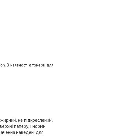
on
. В наявності є тонери для
 жирний, не підкреслений,
ерхні паперу, і норми
начення наведені для