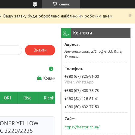
Кошик
ний. Вашу заявку буде оброблено найближчим робочим днем.
Контакти
Знайти
Алматинська, 2/1, офіс 33, Київ,
Україна
+380 (67) 325-91-00
Кошик
Viber, WhatsApp
+380 (67) 403-78-73
OKI
Riso
Ricoh
Контакти
+380 (63) 128-81-41
+380 (50) 632-77-50
TONER YELLOW
https://bestprint.ua/
AC 2220/2225