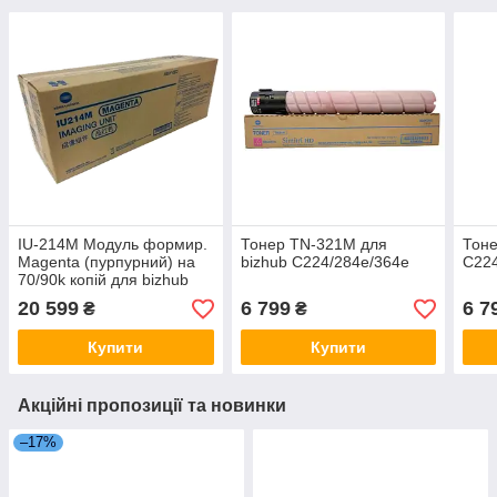
IU-214M Модуль формир.
Тонер TN-321M для
Тоне
Magenta (пурпурний) на
bizhub C224/284e/364e
C224
70/90k копій для bizhub
C227/C287
20 599
6 799
6 7
₴
₴
Купити
Купити
Акційні пропозиції та новинки
–17%