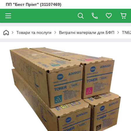
ПП "Бест Прінт" (31107469)
Товари та послуги
Витратні матеріали для БФП
TN62