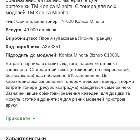
оригінальних витратних матеріалів для
оргтехніки
TM
Konica
Minolta
. Є тонера для всіх
моделей
TM
Konica
Minolta
.
Тип:
Оригінальний тонер TN-620 Konica Minolta
Ресурс:
49 000 сторінок
Виробництво:
Японія (упакована Японія/Франція)
Код виробника:
A3VX351
Підходить до моделей:
Konica Minolta Bizhub C1060L
Витрата чорнила залежить від того, наскільки сторінка
заповнена. Стандартний текст (не жирний, не підкреслений,
без малюнків) дає наближено 5% заповнення. Це
характеристика заповнення тонером поверхні паперу, і норми
витрати тонера (ресурс картриджа) наводяться саме за нею.
Зазначені вище орієнтовні значення наведені для довідки та
можуть істотно відрізнятися для різних моделей пристроїв
друку.
Приховати
Характеристики