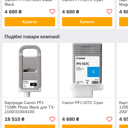
Black
Mag
4 680
4 680
4 6
₴
₴
Купити
Купити
Подібні товари компанії
Картридж Canon PFI-
Canon PFI-107C Cyan
Карт
710BK Photo Black для TX-
120B
2100/3100/4100
200
18 510
4 680
4 6
₴
₴