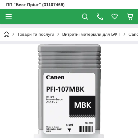
ПП "Бест Прінт" (31107469)
Товари та послуги
Витратні матеріали для БФП
Cano