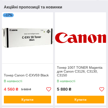
Акційні пропозиції та новинки
–17%
Тонер 1007 TONER Magenta
для Canon C3126, C3130,
Тонер Canon C-EXV59 Black
C3150
В наявності
В наявності
4 560
5 880
₴
₴
5 500 ₴
Купити
Купити