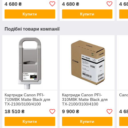
4 680
4 680
4 6
₴
₴
Купити
Купити
Подібні товари компанії
Картридж Canon PFI-
Картридж Canon PFI-
Cano
710MBK Matte Black для
310MBK Matte Black для
TX-2100/3100/4100
TX-2100/3100/4100
18 510
9 900
4 6
₴
₴
Купити
Купити