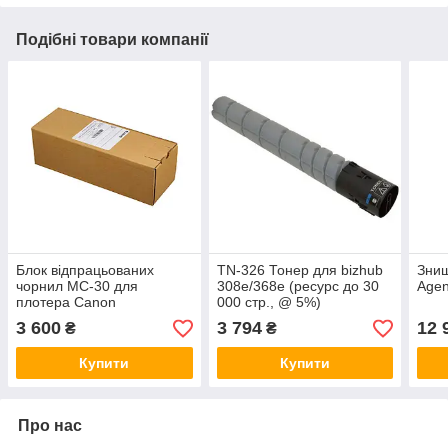
Подібні товари компанії
Блок відпрацьованих
TN-326 Тонер для bizhub
Знищ
чорнил MC-30 для
308e/368e (ресурс до 30
Agen
плотера Canon
000 стр., @ 5%)
imagePROGRAF
3 600
3 794
12 
₴
₴
IPF670/770
Купити
Купити
Про нас