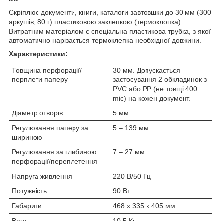
Скріплює документи, книги, каталоги завтовшки до 30 мм (300
аркушів, 80 г) пластиковою заклепкою (термоклопка).
Витратним матеріалом є спеціальна пластикова трубка, з якої
автоматично нарізається термоклепка необхідної довжини.
Характеристики:
Товщина перфорації/
30 мм. Допускається
перплети паперу
застосування 2 обкладинок з
PVC або PP (не товщі 400
mic) на кожен документ.
Діаметр отворів
5 мм
Регулювання паперу за
5 – 139 мм
шириною
Регулювання за глибиною
7 – 27 мм
перфорації/переплетення
Напруга живлення
220 В/50 Гц
Потужність
90 Вт
Габарити
468 х 335 х 405 мм
Вага
10,5 Кг