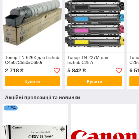
Тонер TN-626K для bizhub
Тонер TN-227M для
Тоне
C450i/C550i/C650i
bizhub C257i
C250
2 718
5 842
6 5
₴
₴
Купити
Купити
Акційні пропозиції та новинки
–17%