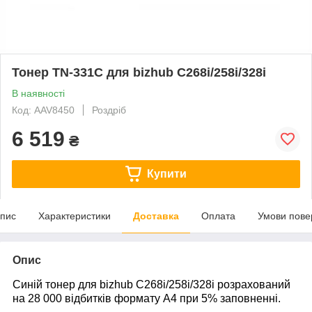
Тонер TN-331C для bizhub C268i/258i/328i
В наявності
Код: AAV8450
Роздріб
6 519
₴
Купити
пис
Характеристики
Доставка
Оплата
Умови пове
Опис
Синій тонер для bizhub C268i/258i/328i розрахований
на 28 000 відбитків формату А4 при 5% заповненні.