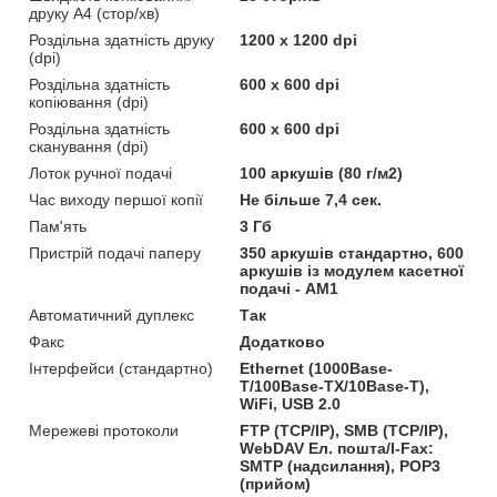
друку A4 (стор/хв)
Роздільна здатність друку
1200 х 1200 dpi
(dpi)
Роздільна здатність
600 x 600 dpi
копіювання (dpi)
Роздільна здатність
600 x 600 dpi
сканування (dpi)
Лоток ручної подачі
100 аркушів (80 г/м2)
Час виходу першої копії
Не більше 7,4 сек.
Пам'ять
3 Гб
Пристрій подачі паперу
350 аркушів стандартно, 600
аркушів із модулем касетної
подачі - AM1
Автоматичний дуплекс
Так
Факс
Додатково
Інтерфейси (стандартно)
Ethernet (1000Base-
T/100Base-TX/10Base-T),
WiFi, USB 2.0
Мережеві протоколи
FTP (TCP/IP), SMB (TCP/IP),
WebDAV Ел. пошта/I-Fax:
SMTP (надсилання), POP3
(прийом)