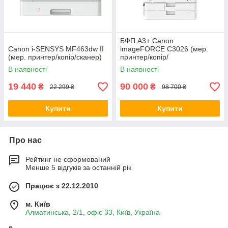
БФП А3+ Canon
Canon i-SENSYS MF463dw II
imageFORCE C3026 (мер.
(мер. принтер/копір/сканер)
принтер/копір/
сканер/ARDF/Wi-Fi)
В наявності
В наявності
19 440
90 000
₴
₴
22 299 ₴
98 700 ₴
Купити
Купити
Про нас
Рейтинг не сформований
Менше 5 відгуків за останній рік
Працює з 22.12.2010
м. Київ
Алматинська, 2/1, офіс 33, Київ, Україна