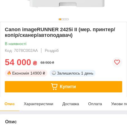
Canon imageRUNNER 2425i II (мер. принтер/
копір/сканер/автоподавач)
В наявності
Код: 7078C002AA
Роздріб
54 000
₴
68 900 ₴
Економія
14900 ₴
Залишилось
1 день
Купити
Опис
Характеристики
Доставка
Оплата
Умови п
Опис