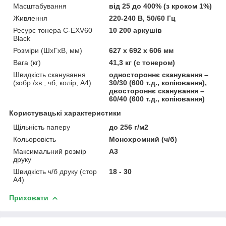
Масштабування
від 25 до 400% (з кроком 1%)
Живлення
220-240 В, 50/60 Гц
Ресурс тонера C-EXV60
10 200 аркушів
Black
Розміри (ШхГхВ, мм)
627 x 692 x 606 мм
Вага (кг)
41,3 кг (с тонером)
Швидкість сканування
одностороннє сканування –
(зобр./хв., чб, колір, А4)
30/30 (600 т.д., копіювання),
двостороннє сканування –
60/40 (600 т.д., копіювання)
Користувацькі характеристики
Щільність паперу
до 256 г/м2
Кольоровість
Монохромний (ч/б)
Максимальний розмір
A3
друку
Швидкість ч/б друку (стор
18 - 30
А4)
Приховати