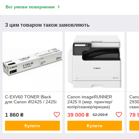
Всі умови повернення
З цим товаром також замовляють
C-EXV60 TONER Black
Canon imageRUNNER
Can
для Canon iR2425 / 2425i
2425 II (мер. принтер/
2930
копір/сканер/кришка)
скан
1 860
39 000
78 
₴
₴
52 299 ₴
Купити
Купити