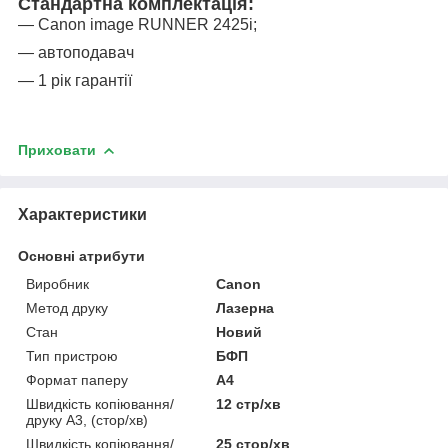
Стандартна комплектація:
― Canon image RUNNER 2425i;
― автоподавач
― 1 рік гарантії
Приховати
Характеристики
Основні атрибути
Виробник
Canon
Метод друку
Лазерна
Стан
Новий
Тип пристрою
БФП
Формат паперу
А4
Швидкість копіювання/
12 стр/хв
друку A3, (стор/хв)
Швидкість копіювання/
25 стор/хв