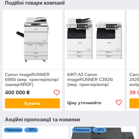
Подібні товари компанії
Canon imageRUNNER
БФП А3 Canon
Can
6980i (мер. принтер/копір/
imageRUNNER C3926i
2425
сканер/ARDF)
(мер. принтер/копір/
копі
сканер/ARDF)
400 000
39 
₴
Ціну уточнюйте
Купити
Акційні пропозиції та новинки
Новинка
–39%
Новинка
–34%