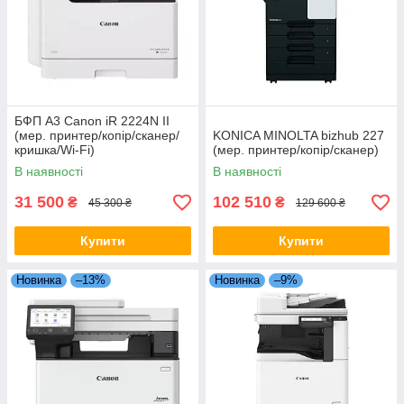
БФП A3 Canon iR 2224N II
(мер. принтер/копір/сканер/
KONICA MINOLTA bizhub 227
кришка/Wi-Fi)
(мер. принтер/копір/сканер)
В наявності
В наявності
31 500
102 510
₴
₴
45 300 ₴
129 600 ₴
Купити
Купити
Новинка
–13%
Новинка
–9%