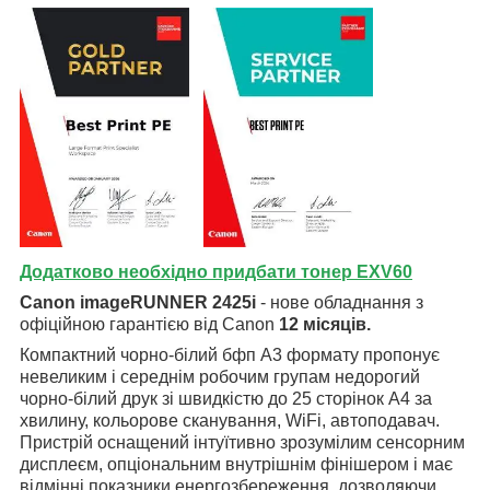
Додатково необхідно придбати тонер EXV6
0
Canon imageRUNNER 2425i
- нове обладнання з
офіційною гарантією від Canon
12 місяців.
Компактний чорно-білий бфп А3 формату пропонує
невеликим і середнім робочим групам недорогий
чорно-білий друк зі швидкістю до 25 сторінок A4 за
хвилину, кольорове сканування, WiFi, автоподавач.
Пристрій оснащений інтуїтивно зрозумілим сенсорним
дисплеєм, опціональним внутрішнім фінішером і має
відмінні показники енергозбереження, дозволяючи