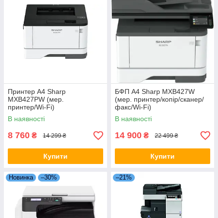
Принтер А4 Sharp
БФП А4 Sharp MXB427W
MXB427PW (мер.
(мер. принтер/копір/сканер/
принтер/Wi-Fi)
факс/Wi-Fi)
В наявності
В наявності
8 760
14 900
₴
₴
14 299 ₴
22 499 ₴
Купити
Купити
Новинка
–30%
–21%