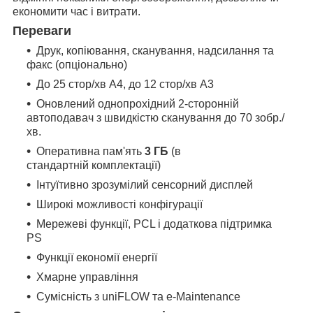
економити час і витрати.
Переваги
Друк, копіювання, сканування, надсилання та
факс (опціонально)
До 25 стор/хв А4, до 12 стор/хв А3
Оновлений однопрохідний 2-сторонній
автоподавач з швидкістю сканування до 70 зобр./
хв.
Оперативна пам'ять
3 ГБ
(в
стандартній комплектації)
Інтуїтивно зрозумілий сенсорний дисплей
Широкі можливості конфігурації
Мережеві функції, PCL і додаткова підтримка
PS
Функції економії енергії
Хмарне управління
Сумісність з uniFLOW та e-Maintenance