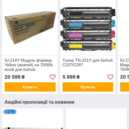
IU-214Y Модуль формир.
Тонер TN-221Y для bizhub
IU-
Yellow (жовтий) на 70/90k
C227/C287
Mage
копій для bizhub
70/9
C227/C287
C22
20 599
5 899
20 
₴
₴
Купити
Купити
Акційні пропозиції та новинки
–17%