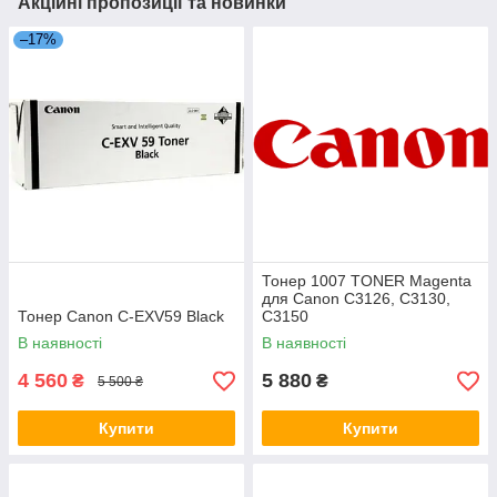
Акційні пропозиції та новинки
–17%
Тонер 1007 TONER Magenta
для Canon C3126, C3130,
Тонер Canon C-EXV59 Black
C3150
В наявності
В наявності
4 560
5 880
₴
₴
5 500 ₴
Купити
Купити