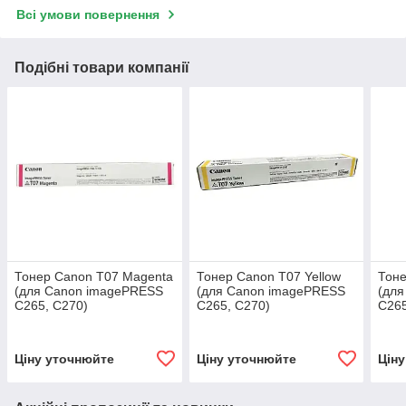
Всі умови повернення
Подібні товари компанії
Тонер Canon T07 Magenta
Тонер Canon T07 Yellow
Тоне
(для Canon imagePRESS
(для Canon imagePRESS
(дл
C265, C270)
C265, C270)
C265
Ціну уточнюйте
Ціну уточнюйте
Цін