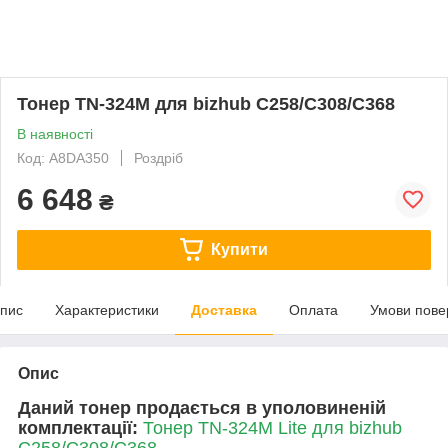
Тонер TN-324M для bizhub C258/C308/C368
В наявності
Код: A8DA350
Роздріб
6 648
₴
Купити
пис
Характеристики
Доставка
Оплата
Умови пове
Опис
Даний тонер продається в уполовиненій
комплектації:
Тонер TN-324M Lite для bizhub
C258/C308/C368