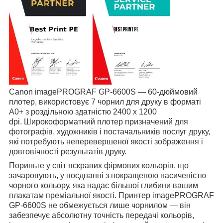
Canon imagePROGRAF GP-6600S — 60-дюймовий
плотер, використовує 7 чорнил для друку в форматі
А0+ з роздільною здатністю 2400 x 1200
dpi.
Широкоформатний плотер п
ризначений для
фотографів, художників і постачальників послуг друку,
які потребують неперевершеної якості зображення і
довговічності результатів друку.
Пориньте у світ яскравих фірмових кольорів, що
зачаровують, у поєднанні з покращеною насиченістю
чорного кольору, яка надає більшої глибини вашим
плакатам преміальної якості. Принтер imagePROGRAF
GP-6600S не обмежується лише чорнилом — він
забезпечує абсолютну точність передачі кольорів,