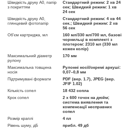
Швидкість друку А0, папір
Стандартний режим: 2 хв 24
з покриттям
сек; Швидкий режим: 1 хв
24 сек
Швидкість друку А0,
Стандартний режим: 4 хв 44
глянцевий фотопапір
сек.; Швидкий режим: 2 хв
56 сек
Об'єм картриджа, мл
160 мл/330 мл/700 мл, базові
чорнильці в комплекті з
плотером: 2310 мл (330 мл
кожен колір)
Максимальний діаметр
170 мм
рулону
Максимальна товщина
Рулонні носії/окремі аркуші:
носія
0,07–0,8 мм
Підтримувані формати
PDF (вер. 1.7), JPEG (вер.
JFIF 1.02)
Кількість сопел
18 432 сопла
Крок сопел
2 х 600 точок на дюйм;
система виявлення та
компенсації несправних
сопел
Розмір краплі
4 пл
Рівень шуму, дБ
прибл. 49 дб