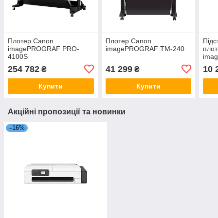
Плотер Canon
Плотер Canon
Підс
imagePROGRAF PRO-
imagePROGRAF TM-240
пло
4100S
ima
240/
254 782
41 299
10 
₴
₴
Купити
Купити
Акційні пропозиції та новинки
–16%