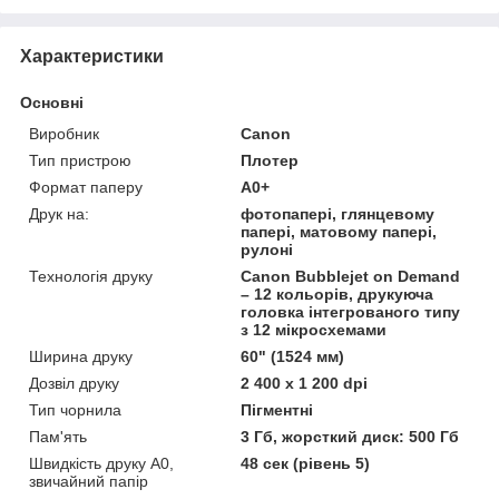
Характеристики
Основні
Виробник
Canon
Тип пристрою
Плотер
Формат паперу
A0+
Друк на:
фотопапері, глянцевому
папері, матовому папері,
рулоні
Технологія друку
Canon Bubblejet on Demand
– 12 кольорів, друкуюча
головка інтегрованого типу
з 12 мікросхемами
Ширина друку
60" (1524 мм)
Дозвіл друку
2 400 х 1 200 dpi
Тип чорнила
Пігментні
Пам'ять
3 Гб, жорсткий диск: 500 Гб
Швидкість друку А0,
48 сек (рівень 5)
звичайний папір