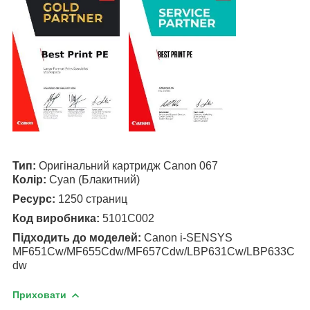
Тип:
Оригінальний
картридж Canon 067
Колір:
Cyan (Блакитний)
Ресурс:
1250 страниц
Код виробника:
5101C002
Підходить до моделей:
Canon
i-SENSYS
MF651Cw/MF655Cdw/MF657Cdw/LBP631Cw/LBP633C
dw
Приховати