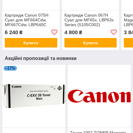
Картридж Canon 075H
Картридж Canon 067H
Карт
Cyan для MF664Cdw,
Cyan для MF65x, LBP63x
Mage
MF667Cdw, LBP640C
Series (5105C002)
LBP6
Series (6368C002AA)
6 240
4 800
3 8
₴
₴
Купити
Купити
Акційні пропозиції та новинки
–17%
Тонер 1007 TONER Magenta